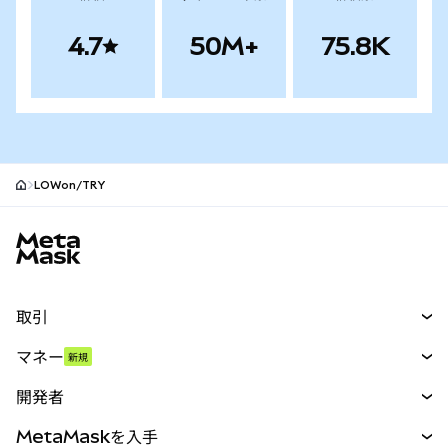
4.7
50M+
75.8K
LOWon/TRY
MetaMaskサイトフッター
取引
スワップ
マネー
新規
予測
新規
購入
開発者
パーペチュアル
新規
カード
ドキュメントを表示
MetaMaskを入手
RWA