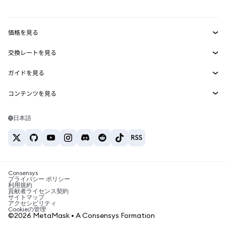
mUSD
新規
ダッシュボード
トランザクションシールド
収益化
Smart Accounts Kit
Agent Wallet
新規
価格を見る
埋め込みウォレット
Snaps
ビットコインの価格
交換レートを見る
MetaMask Connect
イーサリアムの価格
報酬
新規
BTC→USD
Solanaの価格
ガイドを見る
Snaps
セキュリティ
ETH→USD
BTCの購入
Shiba Inuの価格
USDT→INR
コンテンツを見る
Web3サービス
サポート
ETHの購入
Pepeの価格
ビットコインウォレット
BTC→USDT
SOLの購入
キャリア
Tetherの価格
Solanaウォレット
日本語
BTC→INR
PEPEの購入
お問い合わせ
USDCの価格
おすすめの暗号資産カード
ETH→USDT
USDTの購入
Chanlinkの価格
おすすめのモバイル暗号資産ウォレット
USDT→PHP
USDCの購入
Polymarketとは？
BTC→EUR
SHIBの購入
Consensys
税制関連ニュース
プライバシー ポリシー
利用規約
BNBの購入
貢献者ライセンス契約
暗号資産の購入方法は？
サイトマップ
アクセシビリティ
ビットコインを売るには？
Cookieの管理
©2026 MetaMask • A Consensys Formation