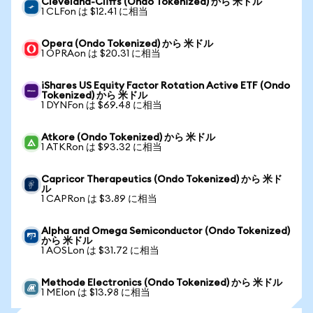
Cleveland-Cliffs (Ondo Tokenized) から 米ドル
1 CLFon は $12.41 に相当
Opera (Ondo Tokenized) から 米ドル
1 OPRAon は $20.31 に相当
iShares US Equity Factor Rotation Active ETF (Ondo
Tokenized) から 米ドル
1 DYNFon は $69.48 に相当
Atkore (Ondo Tokenized) から 米ドル
1 ATKRon は $93.32 に相当
Capricor Therapeutics (Ondo Tokenized) から 米ド
ル
1 CAPRon は $3.89 に相当
Alpha and Omega Semiconductor (Ondo Tokenized)
から 米ドル
1 AOSLon は $31.72 に相当
Methode Electronics (Ondo Tokenized) から 米ドル
1 MEIon は $13.98 に相当