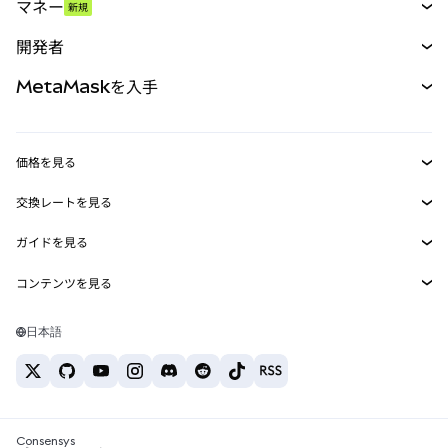
マネー
新規
予測
新規
購入
開発者
パーペチュアル
新規
カード
ドキュメントを表示
MetaMaskを入手
RWA
mUSD
新規
ダッシュボード
トランザクションシールド
収益化
Smart Accounts Kit
Agent Wallet
新規
価格を見る
埋め込みウォレット
Snaps
ビットコインの価格
交換レートを見る
MetaMask Connect
イーサリアムの価格
報酬
新規
BTC→USD
Solanaの価格
ガイドを見る
Snaps
セキュリティ
ETH→USD
BTCの購入
Shiba Inuの価格
USDT→INR
コンテンツを見る
Web3サービス
サポート
ETHの購入
Pepeの価格
ビットコインウォレット
BTC→USDT
SOLの購入
キャリア
Tetherの価格
Solanaウォレット
日本語
BTC→INR
PEPEの購入
お問い合わせ
USDCの価格
おすすめの暗号資産カード
ETH→USDT
USDTの購入
Chanlinkの価格
おすすめのモバイル暗号資産ウォレット
USDT→PHP
USDCの購入
Polymarketとは？
BTC→EUR
SHIBの購入
Consensys