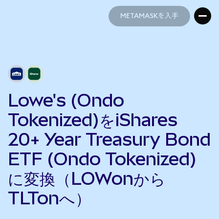
METAMASKを入手
METAMASKを入手
Lowe's (Ondo
Tokenized)をiShares
20+ Year Treasury Bond
ETF (Ondo Tokenized)
に変換（LOWonから
TLTonへ）