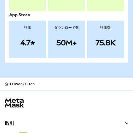
App Store
評価
ダウンロード数
評価数
4.7
50M+
75.8K
LOWon/TLTon
MetaMaskサイトフッター
取引
スワップ