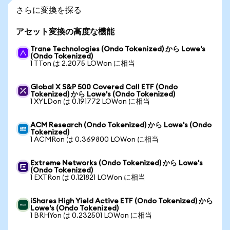
さらに変換を探る
アセット変換の高度な機能
Trane Technologies (Ondo Tokenized) から Lowe's
(Ondo Tokenized)
1 TTon は 2.2075 LOWon に相当
Global X S&P 500 Covered Call ETF (Ondo
Tokenized) から Lowe's (Ondo Tokenized)
1 XYLDon は 0.191772 LOWon に相当
ACM Research (Ondo Tokenized) から Lowe's (Ondo
Tokenized)
1 ACMRon は 0.369800 LOWon に相当
Extreme Networks (Ondo Tokenized) から Lowe's
(Ondo Tokenized)
1 EXTRon は 0.121821 LOWon に相当
iShares High Yield Active ETF (Ondo Tokenized) から
Lowe's (Ondo Tokenized)
1 BRHYon は 0.232501 LOWon に相当