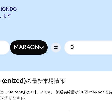
 (ONDO
当します
MARAON
Tokenized)の最新市場情報
の現行価格は、1MARAonあたり$11.26です。 流通供給量が2.10万 MARAo
23.71万となります。