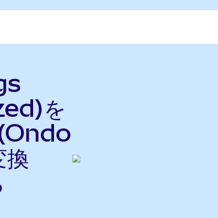
gs
zed)を
 (Ondo
変換
ら