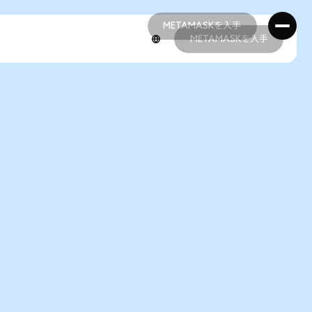
METAMASKを入手
METAMASKを入手
METAMASKを入手
METAMASKを入手