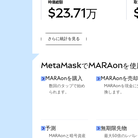
時価総額
取
$23.71万
さらに統計を見る
さらに統計を見る
MetaMaskでMARAonを
MARAonを購入
MARAonを売却
数回のタップで始め
MARAonを現金に
られます。
換します。
予測
無期限先物
MARAonと暗号資産
最大50倍のレバレ