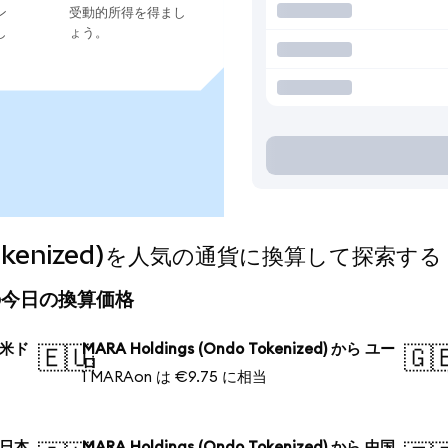
ン
受動的所得を得まし
し
ょう。
o Tokenized)を人気の通貨に換算して探索する
zed)の今日の換算価格
ら 米ド
MARA Holdings (Ondo Tokenized) から ユー
🇪🇺
🇬
ロ
1 MARAon は €9.75 に相当
ら 日本
MARA Holdings (Ondo Tokenized) から 中国