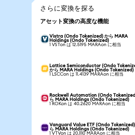
さらに変換を探る
アセット変換の高度な機能
Vistra (Ondo Tokenized) から MARA
Holdings (Ondo Tokenized)
1 VSTon は 12.5195 MARAon に相当
Lattice Semiconductor (Ondo Tokeniz
から MARA Holdings (Ondo Tokenized)
1 LSCCon は 11.4139 MARAon に相当
Rockwell Automation (Ondo Tokenize
ら MARA Holdings (Ondo Tokenized)
1 ROKon は 40.2620 MARAon に相当
Vanguard Value ETF (Ondo Tokenized
ら MARA Holdings (Ondo Tokenized)
1 VTVon は 20.1110 MARAon に相当