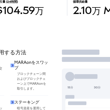
引量
(24時間)
循環供給量
$104.59万
2.10万
使用する方法
取引
MARAonをスワッ
プ
交
ブロックチェーン間
およびブロックチェ
ーン上でMARAonを
15分
30分
取引します。
ステーキング
ッ
暗号資産を運用して