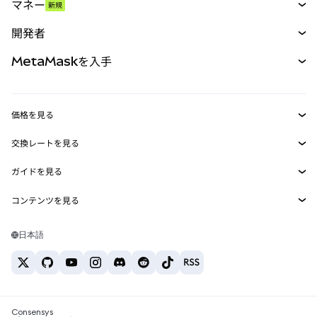
マネー
新規
予測
新規
購入
開発者
パーペチュアル
新規
カード
ドキュメントを表示
MetaMaskを入手
RWA
mUSD
新規
ダッシュボード
トランザクションシールド
収益化
Smart Accounts Kit
Agent Wallet
新規
価格を見る
埋め込みウォレット
Snaps
ビットコインの価格
交換レートを見る
MetaMask Connect
イーサリアムの価格
報酬
新規
BTC→USD
Solanaの価格
ガイドを見る
Snaps
セキュリティ
ETH→USD
BTCの購入
Shiba Inuの価格
USDT→INR
コンテンツを見る
Web3サービス
サポート
ETHの購入
Pepeの価格
ビットコインウォレット
BTC→USDT
SOLの購入
キャリア
Tetherの価格
Solanaウォレット
日本語
BTC→INR
PEPEの購入
お問い合わせ
USDCの価格
おすすめの暗号資産カード
ETH→USDT
USDTの購入
Chanlinkの価格
おすすめのモバイル暗号資産ウォレット
USDT→PHP
USDCの購入
Polymarketとは？
BTC→EUR
SHIBの購入
Consensys