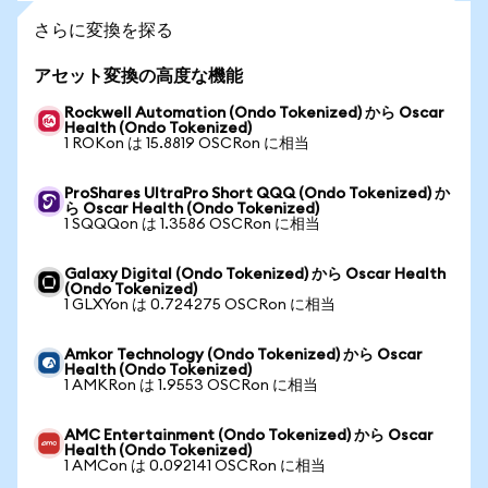
さらに変換を探る
アセット変換の高度な機能
Rockwell Automation (Ondo Tokenized) から Oscar
Health (Ondo Tokenized)
1 ROKon は 15.8819 OSCRon に相当
ProShares UltraPro Short QQQ (Ondo Tokenized) か
ら Oscar Health (Ondo Tokenized)
1 SQQQon は 1.3586 OSCRon に相当
Galaxy Digital (Ondo Tokenized) から Oscar Health
(Ondo Tokenized)
1 GLXYon は 0.724275 OSCRon に相当
Amkor Technology (Ondo Tokenized) から Oscar
Health (Ondo Tokenized)
1 AMKRon は 1.9553 OSCRon に相当
AMC Entertainment (Ondo Tokenized) から Oscar
Health (Ondo Tokenized)
1 AMCon は 0.092141 OSCRon に相当