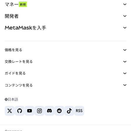
マネー
新規
予測
新規
購入
開発者
パーペチュアル
新規
カード
ドキュメントを表示
MetaMaskを入手
RWA
mUSD
新規
ダッシュボード
トランザクションシールド
収益化
Smart Accounts Kit
Agent Wallet
新規
価格を見る
埋め込みウォレット
Snaps
ビットコインの価格
交換レートを見る
MetaMask Connect
イーサリアムの価格
報酬
新規
BTC→USD
Solanaの価格
ガイドを見る
Snaps
セキュリティ
ETH→USD
BTCの購入
Shiba Inuの価格
USDT→INR
コンテンツを見る
Web3サービス
サポート
ETHの購入
Pepeの価格
ビットコインウォレット
BTC→USDT
SOLの購入
キャリア
Tetherの価格
Solanaウォレット
日本語
BTC→INR
PEPEの購入
お問い合わせ
USDCの価格
おすすめの暗号資産カード
ETH→USDT
USDTの購入
Chanlinkの価格
おすすめのモバイル暗号資産ウォレット
USDT→PHP
USDCの購入
Polymarketとは？
BTC→EUR