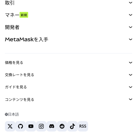
取引
スワップ
マネー
新規
予測
新規
購入
開発者
パーペチュアル
新規
カード
ドキュメントを表示
MetaMaskを入手
RWA
mUSD
新規
ダッシュボード
トランザクションシールド
収益化
Smart Accounts Kit
Agent Wallet
新規
価格を見る
埋め込みウォレット
Snaps
ビットコインの価格
交換レートを見る
MetaMask Connect
イーサリアムの価格
報酬
新規
BTC→USD
Solanaの価格
ガイドを見る
Snaps
セキュリティ
ETH→USD
BTCの購入
Shiba Inuの価格
USDT→INR
コンテンツを見る
Web3サービス
サポート
ETHの購入
Pepeの価格
ビットコインウォレット
BTC→USDT
SOLの購入
キャリア
Tetherの価格
Solanaウォレット
日本語
BTC→INR
PEPEの購入
お問い合わせ
USDCの価格
おすすめの暗号資産カード
ETH→USDT
USDTの購入
Chanlinkの価格
おすすめのモバイル暗号資産ウォレット
USDT→PHP