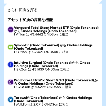
さらに変換を探る
アセット変換の高度な機能
Vanguard Total Stock Market ETF (Ondo Tokenized)
から Ondas Holdings (Ondo Tokenized)
1 VTIon は 43.8862 ONDSon に相当
Symbotic (Ondo Tokenized) から Ondas Holdings
(Ondo Tokenized)
1 SYMon は 4.7069 ONDSon に相当
Intuitive Surgical (Ondo Tokenized) から Ondas
Holdings (Ondo Tokenized)
1 ISRGon は 43.1839 ONDSon に相当
ProShares UltraPro Short QQQ (Ondo Tokenized) か
ら Ondas Holdings (Ondo Tokenized)
1 SQQQon は 4.5299 ONDSon に相当
Terawulf (Ondo Tokenized) から Ondas Holdings
(Ondo Tokenized)
1 WULFon は 2.0713 ONDSon に相当