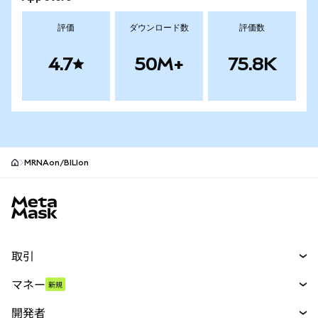
評価
ダウンロード数
評価数
4.7
50M+
75.8K
MRNAon/BILIon
MetaMaskサイトフッター
取引
スワップ
マネー
新規
予測
新規
購入
開発者