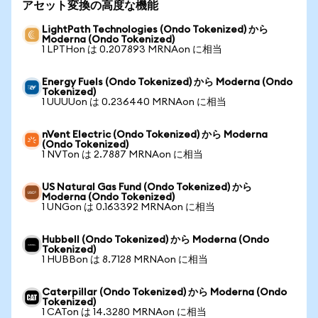
アセット変換の高度な機能
LightPath Technologies (Ondo Tokenized) から
Moderna (Ondo Tokenized)
1 LPTHon は 0.207893 MRNAon に相当
Energy Fuels (Ondo Tokenized) から Moderna (Ondo
Tokenized)
1 UUUUon は 0.236440 MRNAon に相当
nVent Electric (Ondo Tokenized) から Moderna
(Ondo Tokenized)
1 NVTon は 2.7887 MRNAon に相当
US Natural Gas Fund (Ondo Tokenized) から
Moderna (Ondo Tokenized)
1 UNGon は 0.163392 MRNAon に相当
Hubbell (Ondo Tokenized) から Moderna (Ondo
Tokenized)
1 HUBBon は 8.7128 MRNAon に相当
Caterpillar (Ondo Tokenized) から Moderna (Ondo
Tokenized)
1 CATon は 14.3280 MRNAon に相当