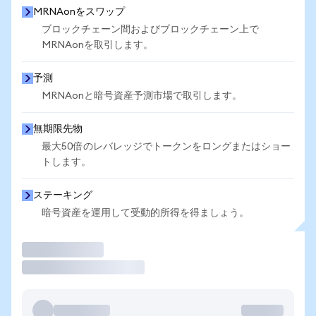
MRNAonをスワップ
ブロックチェーン間およびブロックチェーン上で
MRNAonを取引します。
予測
MRNAonと暗号資産予測市場で取引します。
無期限先物
最大50倍のレバレッジでトークンをロングまたはショー
トします。
ステーキング
暗号資産を運用して受動的所得を得ましょう。
取引