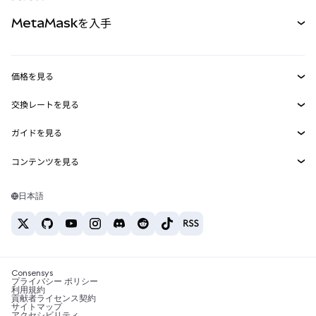
パーペチュアル
新規
カード
ドキュメントを表示
MetaMaskを入手
RWA
mUSD
新規
ダッシュボード
トランザクションシールド
収益化
Smart Accounts Kit
Agent Wallet
新規
価格を見る
埋め込みウォレット
Snaps
ビットコインの価格
交換レートを見る
MetaMask Connect
イーサリアムの価格
報酬
新規
BTC→USD
Solanaの価格
ガイドを見る
Snaps
セキュリティ
ETH→USD
BTCの購入
Shiba Inuの価格
USDT→INR
コンテンツを見る
Web3サービス
サポート
ETHの購入
Pepeの価格
ビットコインウォレット
BTC→USDT
SOLの購入
キャリア
Tetherの価格
Solanaウォレット
日本語
BTC→INR
PEPEの購入
お問い合わせ
USDCの価格
おすすめの暗号資産カード
ETH→USDT
USDTの購入
Chanlinkの価格
おすすめのモバイル暗号資産ウォレット
USDT→PHP
USDCの購入
Polymarketとは？
BTC→EUR
SHIBの購入
Consensys
税制関連ニュース
プライバシー ポリシー
利用規約
BNBの購入
貢献者ライセンス契約
暗号資産の購入方法は？
サイトマップ
アクセシビリティ