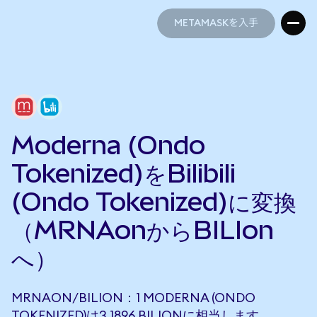
METAMASKを入手
METAMASKを入手
Moderna (Ondo
Tokenized)をBilibili
(Ondo Tokenized)に変換
（MRNAonからBILIon
へ）
MRNAON/BILION：1 MODERNA (ONDO
TOKENIZED)は3.1896 BILIONに相当します