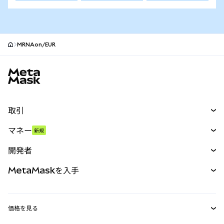
MRNAon/EUR
MetaMaskサイトフッター
取引
スワップ
マネー
新規
予測
新規
購入
開発者
パーペチュアル
新規
カード
ドキュメントを表示
MetaMaskを入手
RWA
mUSD
新規
ダッシュボード
トランザクションシールド
収益化
Smart Accounts Kit
Agent Wallet
新規
価格を見る
埋め込みウォレット
Snaps
ビットコインの価格