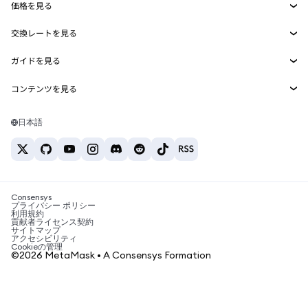
価格を見る
埋め込みウォレット
Snaps
ビットコインの価格
交換レートを見る
MetaMask Connect
イーサリアムの価格
報酬
新規
BTC→USD
Solanaの価格
ガイドを見る
Snaps
セキュリティ
ETH→USD
BTCの購入
Shiba Inuの価格
USDT→INR
コンテンツを見る
Web3サービス
サポート
ETHの購入
Pepeの価格
ビットコインウォレット
BTC→USDT
SOLの購入
キャリア
Tetherの価格
Solanaウォレット
日本語
BTC→INR
PEPEの購入
お問い合わせ
USDCの価格
おすすめの暗号資産カード
ETH→USDT
USDTの購入
Chanlinkの価格
おすすめのモバイル暗号資産ウォレット
USDT→PHP
USDCの購入
Polymarketとは？
BTC→EUR
SHIBの購入
Consensys
税制関連ニュース
プライバシー ポリシー
利用規約
BNBの購入
貢献者ライセンス契約
暗号資産の購入方法は？
サイトマップ
アクセシビリティ
ビットコインを売るには？
Cookieの管理
©2026 MetaMask • A Consensys Formation