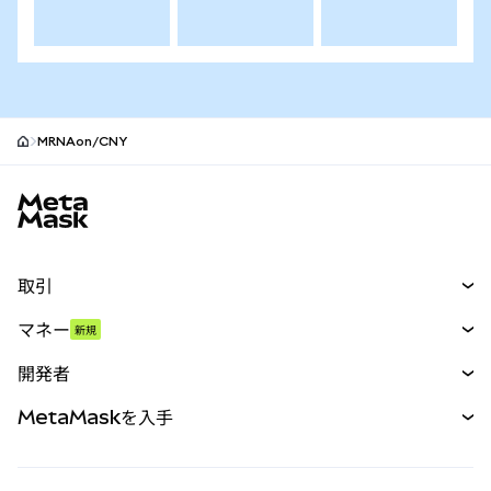
MRNAon/CNY
MetaMaskサイトフッター
取引
スワップ
マネー
新規
予測
新規
購入
開発者
パーペチュアル
新規
カード
ドキュメントを表示
MetaMaskを入手
RWA
mUSD
新規
ダッシュボード
トランザクションシールド
収益化
Smart Accounts Kit
Agent Wallet
新規