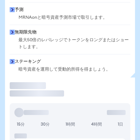
予測
MRNAonと暗号資産予測市場で取引します。
無期限先物
最大50倍のレバレッジでトークンをロングまたはショー
トします。
ステーキング
暗号資産を運用して受動的所得を得ましょう。
取引
15分
30分
1時間
4時間
1日