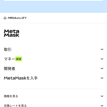
MRNAon/JPY
MetaMaskサイトフッター
取引
スワップ
マネー
新規
予測
新規
購入
開発者
パーペチュアル
新規
カード
ドキュメントを表示
MetaMaskを入手
RWA
mUSD
新規
ダッシュボード
トランザクションシールド
収益化
Smart Accounts Kit
Agent Wallet
新規
価格を見る
埋め込みウォレット
Snaps
ビットコインの価格
交換レートを見る