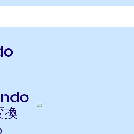
do
Ondo
変換
ら