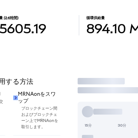
量
(24時間)
循環供給量
5605.19
894.10
使用する方法
取引
却
MRNAonをスワ
ップ
交
ブロックチェーン間
およびブロックチェ
ーン上でMRNAonを
15分
30分
取引します。