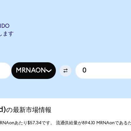
NDO
当します
MRNAON
ized)の最新市場情報
、1MRNAonあたり$57.34です。 流通供給量が894.10 MRNAonであるた