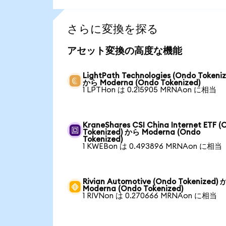
さらに変換を探る
アセット変換の高度な機能
LightPath Technologies (Ondo Tokeniz
から Moderna (Ondo Tokenized)
1 LPTHon は 0.215905 MRNAon に相当
KraneShares CSI China Internet ETF (
Tokenized) から Moderna (Ondo
Tokenized)
1 KWEBon は 0.493896 MRNAon に相当
Rivian Automotive (Ondo Tokenized)
Moderna (Ondo Tokenized)
1 RIVNon は 0.270666 MRNAon に相当