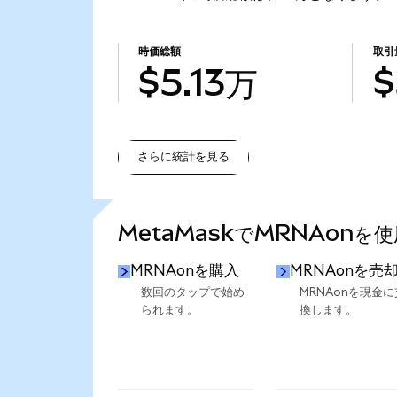
時価総額
取引
$5.13万
$
さらに統計を見る
さらに統計を見る
MetaMaskでMRNAonを
MRNAonを購入
MRNAonを売
数回のタップで始め
MRNAonを現金に
られます。
換します。