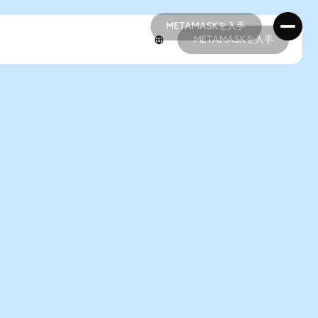
METAMASKを入手
METAMASKを入手
METAMASKを入手
METAMASKを入手