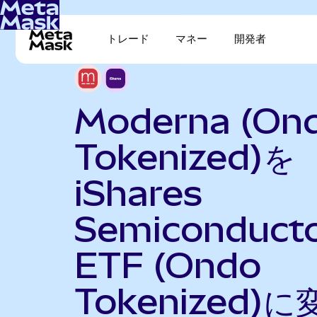
トレード
マネー
開発者
Moderna (On
Tokenized)を
iShares
Semiconduct
ETF (Ondo
Tokenized)に