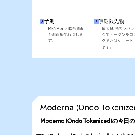
予測
無期限先物
MRNAonと暗号資産
最大50倍のレバレ
予測市場で取引しま
ジでトークンをロ
す。
グまたはショート
ます。
Moderna (Ondo Toke
Moderna (Ondo Tokenized)の