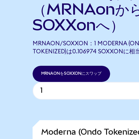
（MRNAonか
SOXXonへ）
MRNAON/SOXXON：1 MODERNA (O
TOKENIZED)は0.106974 SOXXONに
MRNAONをSOXXONにスワップ
Moderna (Ondo Token