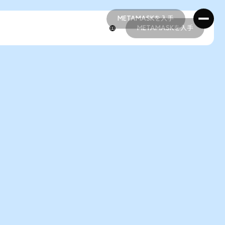
METAMASKを入手
METAMASKを入手
METAMASKを入手
METAMASKを入手