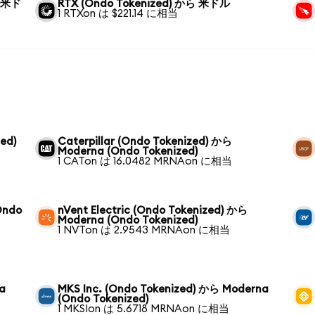
ら 米ド
RTX (Ondo Tokenized) から 米ドル
1 RTXon は $221.14 に相当
ed)
Caterpillar (Ondo Tokenized) から
Moderna (Ondo Tokenized)
1 CATon は 16.0482 MRNAon に相当
Ondo
nVent Electric (Ondo Tokenized) から
Moderna (Ondo Tokenized)
1 NVTon は 2.9543 MRNAon に相当
a
MKS Inc. (Ondo Tokenized) から Moderna
(Ondo Tokenized)
1 MKSIon は 5.6718 MRNAon に相当