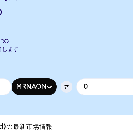
ら
NDO
相当します
MRNAON
ized)の最新市場情報