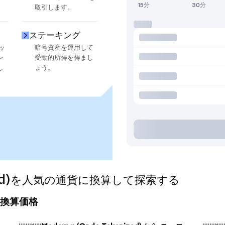
15分
30分
取引します。
ステーキング
ッ
暗号資産を運用して
ン
受動的所得を得まし
し
ょう。
nized)を人気の通貨に換算して探索する
今日の換算価格