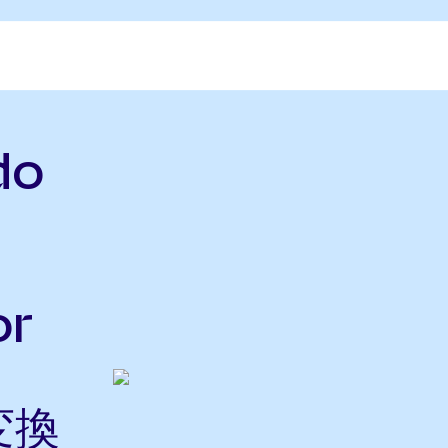
do
or
変換