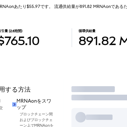
、1MRNAonあたり$55.97です。 流通供給量が891.82 MRNAonであるた
取引量
(24時間)
循環供給量
$765.10
891.82
使用する方法
取引
却
MRNAonをスワ
ップ
交
ブロックチェーン間
およびブロックチェ
ーン上でMRNAonを