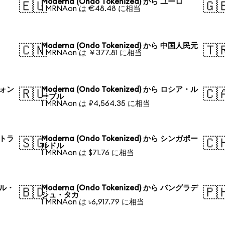
Moderna (Ondo Tokenized) から ユーロ
🇪🇺
🇬
1 MRNAon は €48.48 に相当
Moderna (Ondo Tokenized) から 中国人民元
🇨🇳
🇹
1 MRNAon は ￥377.81 に相当
ウォン
Moderna (Ondo Tokenized) から ロシア・ル
🇷🇺
🇨
ーブル
1 MRNAon は ₽4,564.35 に相当
ストラ
Moderna (Ondo Tokenized) から シンガポー
🇸🇬
🇨
ルドル
1 MRNAon は $71.76 に相当
ジル・
Moderna (Ondo Tokenized) から バングラデ
🇧🇩
🇵
シュ・タカ
1 MRNAon は ৳6,917.79 に相当