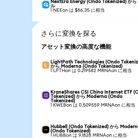
NextEra Energy (Ondo Tokenized) か
ル
1 NEEon は $86.35 に相当
さらに変換を探る
アセット変換の高度な機能
LightPath Technologies (Ondo Tokeniz
から Moderna (Ondo Tokenized)
1 LPTHon は 0.219582 MRNAon に相当
KraneShares CSI China Internet ETF (
Tokenized) から Moderna (Ondo
Tokenized)
1 KWEBon は 0.509559 MRNAon に相当
Hubbell (Ondo Tokenized) から Modern
(Ondo Tokenized)
1 HUBBon は 9.1828 MRNAon に相当