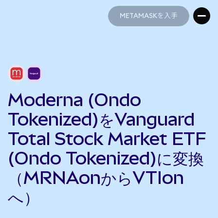
METAMASKを入手
METAMASKを入手
Moderna (Ondo
Tokenized)をVanguard
Total Stock Market ETF
(Ondo Tokenized)に変換
（MRNAonからVTIon
へ）