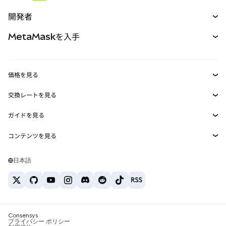
予測
新規
購入
開発者
パーペチュアル
新規
カード
ドキュメントを表示
MetaMaskを入手
RWA
mUSD
新規
ダッシュボード
トランザクションシールド
収益化
Smart Accounts Kit
Agent Wallet
新規
価格を見る
埋め込みウォレット
Snaps
ビットコインの価格
交換レートを見る
MetaMask Connect
イーサリアムの価格
報酬
新規
BTC→USD
Solanaの価格
ガイドを見る
Snaps
セキュリティ
ETH→USD
BTCの購入
Shiba Inuの価格
USDT→INR
コンテンツを見る
Web3サービス
サポート
ETHの購入
Pepeの価格
ビットコインウォレット
BTC→USDT
SOLの購入
キャリア
Tetherの価格
Solanaウォレット
日本語
BTC→INR
PEPEの購入
お問い合わせ
USDCの価格
おすすめの暗号資産カード
ETH→USDT
USDTの購入
Chanlinkの価格
おすすめのモバイル暗号資産ウォレット
USDT→PHP
USDCの購入
Polymarketとは？
BTC→EUR
SHIBの購入
Consensys
税制関連ニュース
プライバシー ポリシー