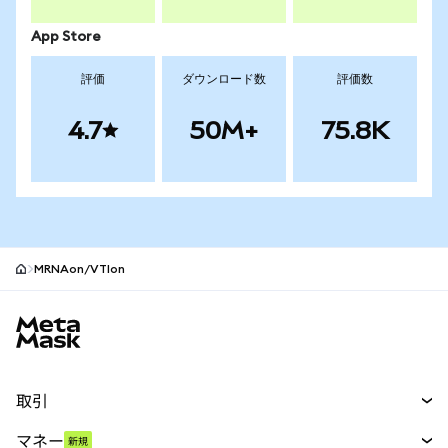
App Store
評価
ダウンロード数
評価数
4.7
50M+
75.8K
MRNAon/VTIon
MetaMaskサイトフッター
取引
スワップ
マネー
新規