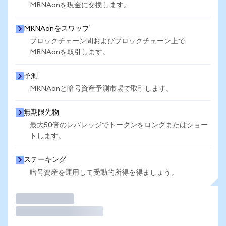
MRNAonを現金に交換します。
MRNAonをスワップ
ブロックチェーン間およびブロックチェーン上で
MRNAonを取引します。
予測
MRNAonと暗号資産予測市場で取引します。
無期限先物
最大50倍のレバレッジでトークンをロングまたはショー
トします。
ステーキング
暗号資産を運用して受動的所得を得ましょう。
取引