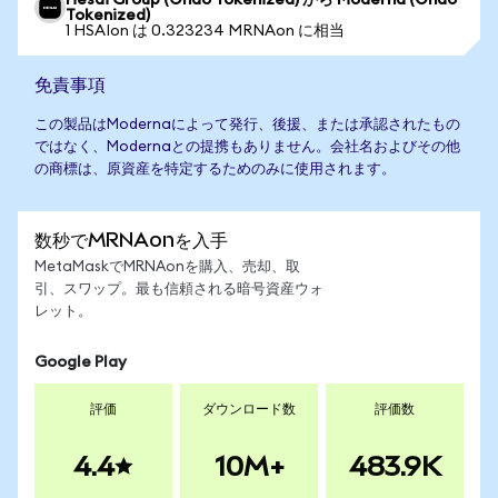
Hesai Group (Ondo Tokenized) から Moderna (Ondo
Tokenized)
1 HSAIon は 0.323234 MRNAon に相当
免責事項
この製品はModernaによって発行、後援、または承認されたもの
ではなく、Modernaとの提携もありません。会社名およびその他
の商標は、原資産を特定するためのみに使用されます。
数秒でMRNAonを入手
MetaMaskでMRNAonを購入、売却、取
引、スワップ。最も信頼される暗号資産ウォ
レット。
Google Play
評価
ダウンロード数
評価数
4.4
10M+
483.9K