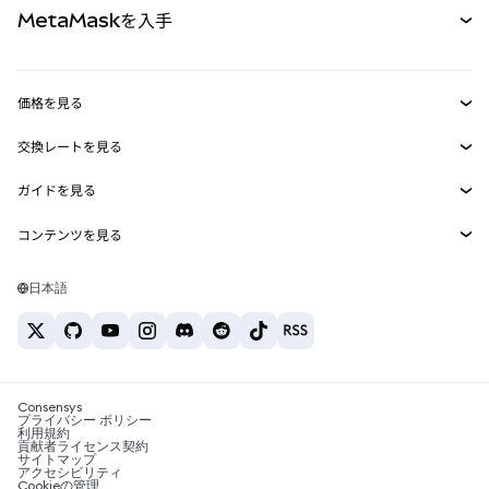
MetaMaskを入手
RWA
mUSD
新規
ダッシュボード
トランザクションシールド
収益化
Smart Accounts Kit
Agent Wallet
新規
価格を見る
埋め込みウォレット
Snaps
ビットコインの価格
交換レートを見る
MetaMask Connect
イーサリアムの価格
報酬
新規
BTC→USD
Solanaの価格
ガイドを見る
Snaps
セキュリティ
ETH→USD
BTCの購入
Shiba Inuの価格
USDT→INR
コンテンツを見る
Web3サービス
サポート
ETHの購入
Pepeの価格
ビットコインウォレット
BTC→USDT
SOLの購入
キャリア
Tetherの価格
Solanaウォレット
日本語
BTC→INR
PEPEの購入
お問い合わせ
USDCの価格
おすすめの暗号資産カード
ETH→USDT
USDTの購入
Chanlinkの価格
おすすめのモバイル暗号資産ウォレット
USDT→PHP
USDCの購入
Polymarketとは？
BTC→EUR
SHIBの購入
Consensys
税制関連ニュース
プライバシー ポリシー
利用規約
BNBの購入
貢献者ライセンス契約
暗号資産の購入方法は？
サイトマップ
アクセシビリティ
ビットコインを売るには？
Cookieの管理