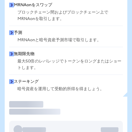
MRNAonをスワップ
ブロックチェーン間およびブロックチェーン上で
MRNAonを取引します。
予測
MRNAonと暗号資産予測市場で取引します。
無期限先物
最大50倍のレバレッジでトークンをロングまたはショー
トします。
ステーキング
暗号資産を運用して受動的所得を得ましょう。
取引