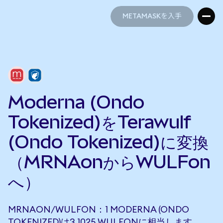
METAMASKを入手
METAMASKを入手
Moderna (Ondo
Tokenized)をTerawulf
(Ondo Tokenized)に変換
（MRNAonからWULFon
へ）
MRNAON/WULFON：1 MODERNA (ONDO
TOKENIZED)は3.1025 WULFONに相当します