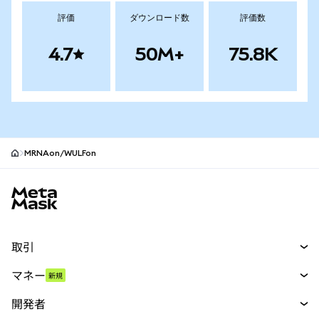
評価
ダウンロード数
評価数
4.7
50M+
75.8K
MRNAon/WULFon
MetaMaskサイトフッター
取引
スワップ
マネー
新規
予測
新規
購入
開発者
パーペチュアル
新規
カード
ドキュメントを表示