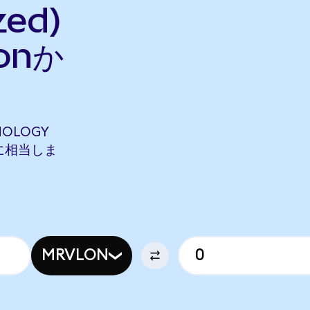
zed)
onか
NOLOGY
ONに相当しま
MRVLON