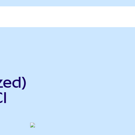
zed)
I