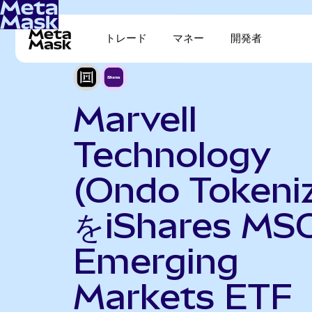
トレード
マネー
開発者
Marvell
Technology
(Ondo Tokeni
をiShares MSC
Emerging
Markets ETF