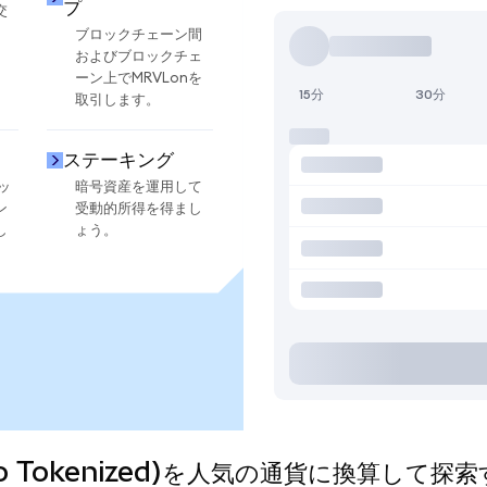
プ
交
ブロックチェーン間
およびブロックチェ
ーン上でMRVLonを
15分
30分
取引します。
ステーキング
ッ
暗号資産を運用して
ン
受動的所得を得まし
し
ょう。
(Ondo Tokenized)を人気の通貨に換算して探