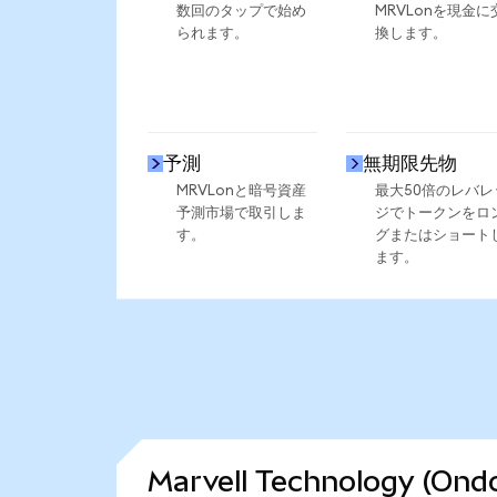
数回のタップで始め
MRVLonを現金に
られます。
換します。
予測
無期限先物
MRVLonと暗号資産
最大50倍のレバレ
予測市場で取引しま
ジでトークンをロ
す。
グまたはショート
ます。
Marvell Technology 