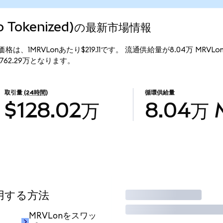
ndo Tokenized)の最新市場情報
ed)の現行価格は、1MRVLonあたり$219.11です。 流通供給量が8.04万 MRVL
は$1762.29万となります。
取引量
(24時間)
循環供給量
$128.02万
8.04万
使用する方法
取引
MRVLonをスワッ