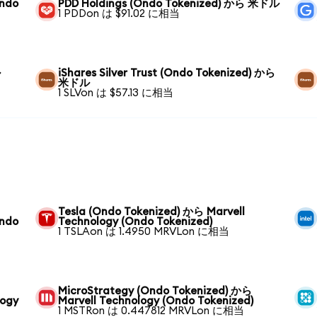
Ondo
PDD Holdings (Ondo Tokenized) から 米ドル
1 PDDon は $91.02 に相当
ル
iShares Silver Trust (Ondo Tokenized) から
米ドル
1 SLVon は $57.13 に相当
Tesla (Ondo Tokenized) から Marvell
Ondo
Technology (Ondo Tokenized)
1 TSLAon は 1.4950 MRVLon に相当
MicroStrategy (Ondo Tokenized) から
logy
Marvell Technology (Ondo Tokenized)
1 MSTRon は 0.447812 MRVLon に相当