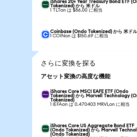
iShares 20+ Year Treasury Bond ETF (
Tokenized) から 米ドル
1 TLTon は $86.00 に相当
Coinbase (Ondo Tokenized) から 米ド
1 COINon は $150.69 に相当
さらに変換を探る
アセット変換の高度な機能
iShares Core MSCI EAFE ETF (Ondo
Tokenized) から Marvell Technology (
Tokenized)
1 IEFAon は 0.470403 MRVLon に相当
iShares Core US Aggregate Bond ETF
(Ondo Tokenized) から Marvell Techno
(Ondo Tokenized)