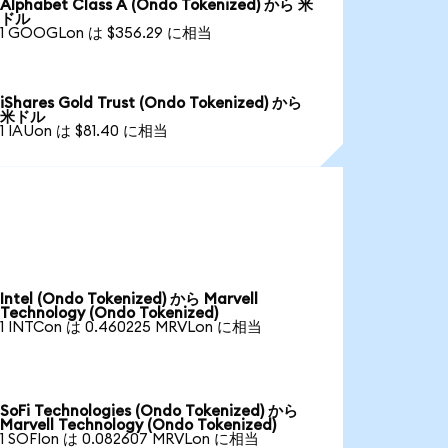
Alphabet Class A (Ondo Tokenized) から 米
ドル
1 GOOGLon は $356.29 に相当
iShares Gold Trust (Ondo Tokenized) から
米ドル
1 IAUon は $81.40 に相当
Intel (Ondo Tokenized) から Marvell
Technology (Ondo Tokenized)
1 INTCon は 0.460225 MRVLon に相当
SoFi Technologies (Ondo Tokenized) から
Marvell Technology (Ondo Tokenized)
1 SOFIon は 0.082607 MRVLon に相当