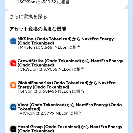
1 SOXSon は ৳520.82 に相当
さらに変換を探る
アセット変換の高度な機能
MKS Inc. (Ondo Tokenized) から NextEra Energy
(Ondo Tokenized)
1 MKSIon は 3.5651 NEEon に相当
CrowdStrike (Ondo Tokenized) から NextEra Energy
(Ondo Tokenized)
1 CRWDon は 9.9055 NEEon に相当
GlobalFoundries (Ondo Tokenized) から NextEra
Energy (Ondo Tokenized)
1 GFSon は 0.631456 NEEon に相当
Vicor (Ondo Tokenized) から NextEra Energy (Ondo
Tokenized)
1 VICRon は 2.5799 NEEon に相当
Hesai Group (Ondo Tokenized) から NextEra Energy
(Ondo Tokenized)