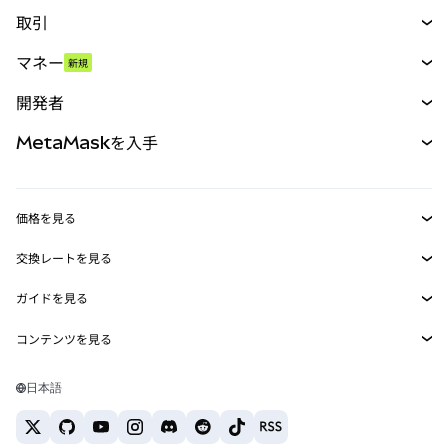
取引
スワップ
マネー
新規
予測
新規
購入
開発者
パーペチュアル
新規
カード
ドキュメントを表示
MetaMaskを入手
RWA
mUSD
新規
ダッシュボード
トランザクションシールド
収益化
Smart Accounts Kit
Agent Wallet
新規
価格を見る
埋め込みウォレット
Snaps
ビットコインの価格
交換レートを見る
MetaMask Connect
イーサリアムの価格
報酬
新規
BTC→USD
Solanaの価格
ガイドを見る
Snaps
セキュリティ
ETH→USD
BTCの購入
Shiba Inuの価格
USDT→INR
コンテンツを見る
Web3サービス
サポート
ETHの購入
Pepeの価格
ビットコインウォレット
BTC→USDT
SOLの購入
キャリア
Tetherの価格
Solanaウォレット
日本語
BTC→INR
PEPEの購入
お問い合わせ
USDCの価格
おすすめの暗号資産カード
ETH→USDT
USDTの購入
Chanlinkの価格
おすすめのモバイル暗号資産ウォレット