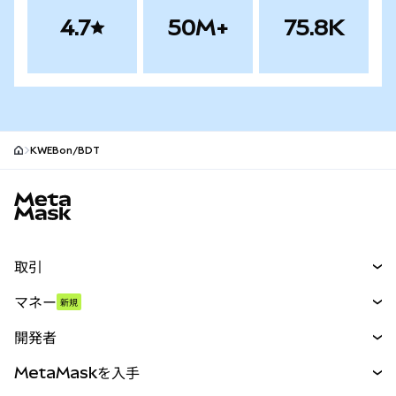
4.7
50M+
75.8K
KWEBon/BDT
MetaMaskサイトフッター
取引
スワップ
マネー
新規
予測
新規
購入
開発者
パーペチュアル
新規
カード
ドキュメントを表示
MetaMaskを入手
RWA
mUSD
新規
ダッシュボード
トランザクションシールド