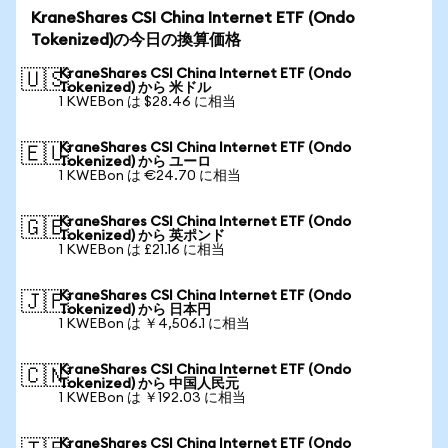
KraneShares CSI China Internet ETF (Ondo
Tokenized)の今日の換算価格
KraneShares CSI China Internet ETF (Ondo
🇺🇸
Tokenized) から 米ドル
1 KWEBon は $28.46 に相当
KraneShares CSI China Internet ETF (Ondo
🇪🇺
Tokenized) から ユーロ
1 KWEBon は €24.70 に相当
KraneShares CSI China Internet ETF (Ondo
🇬🇧
Tokenized) から 英ポンド
1 KWEBon は £21.16 に相当
KraneShares CSI China Internet ETF (Ondo
🇯🇵
Tokenized) から 日本円
1 KWEBon は ￥4,506.1 に相当
KraneShares CSI China Internet ETF (Ondo
🇨🇳
Tokenized) から 中国人民元
1 KWEBon は ￥192.03 に相当
KraneShares CSI China Internet ETF (Ondo