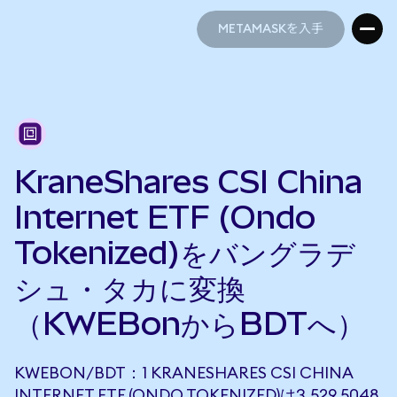
METAMASKを入手
METAMASKを入手
KraneShares CSI China
Internet ETF (Ondo
Tokenized)をバングラデ
シュ・タカに変換
（KWEBonからBDTへ）
KWEBON/BDT：1 KRANESHARES CSI CHINA
INTERNET ETF (ONDO TOKENIZED)は3,529.5048