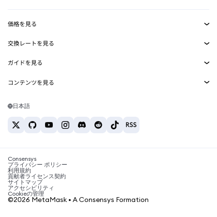
収益化
Smart Accounts Kit
Agent Wallet
新規
価格を見る
埋め込みウォレット
Snaps
ビットコインの価格
交換レートを見る
MetaMask Connect
イーサリアムの価格
報酬
新規
BTC→USD
Solanaの価格
ガイドを見る
Snaps
セキュリティ
ETH→USD
BTCの購入
Shiba Inuの価格
USDT→INR
コンテンツを見る
Web3サービス
サポート
ETHの購入
Pepeの価格
ビットコインウォレット
BTC→USDT
SOLの購入
キャリア
Tetherの価格
Solanaウォレット
日本語
BTC→INR
PEPEの購入
お問い合わせ
USDCの価格
おすすめの暗号資産カード
ETH→USDT
USDTの購入
Chanlinkの価格
おすすめのモバイル暗号資産ウォレット
USDT→PHP
USDCの購入
Polymarketとは？
BTC→EUR
SHIBの購入
Consensys
税制関連ニュース
プライバシー ポリシー
利用規約
BNBの購入
貢献者ライセンス契約
暗号資産の購入方法は？
サイトマップ
アクセシビリティ
ビットコインを売るには？
Cookieの管理
©2026 MetaMask • A Consensys Formation