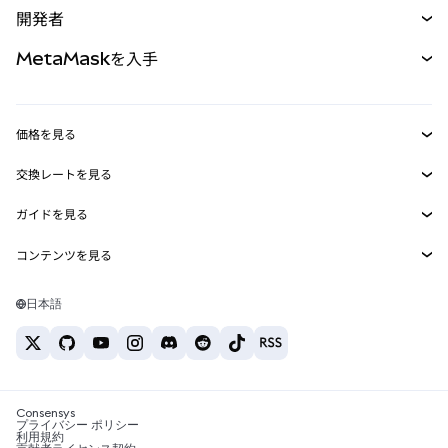
開発者
パーペチュアル
新規
カード
ドキュメントを表示
MetaMaskを入手
RWA
mUSD
新規
ダッシュボード
トランザクションシールド
収益化
Smart Accounts Kit
Agent Wallet
新規
価格を見る
埋め込みウォレット
Snaps
ビットコインの価格
交換レートを見る
MetaMask Connect
イーサリアムの価格
報酬
新規
BTC→USD
Solanaの価格
ガイドを見る
Snaps
セキュリティ
ETH→USD
BTCの購入
Shiba Inuの価格
USDT→INR
コンテンツを見る
Web3サービス
サポート
ETHの購入
Pepeの価格
ビットコインウォレット
BTC→USDT
SOLの購入
キャリア
Tetherの価格
Solanaウォレット
日本語
BTC→INR
PEPEの購入
お問い合わせ
USDCの価格
おすすめの暗号資産カード
ETH→USDT
USDTの購入
Chanlinkの価格
おすすめのモバイル暗号資産ウォレット
USDT→PHP
USDCの購入
Polymarketとは？
BTC→EUR
SHIBの購入
Consensys
税制関連ニュース
プライバシー ポリシー
利用規約
BNBの購入