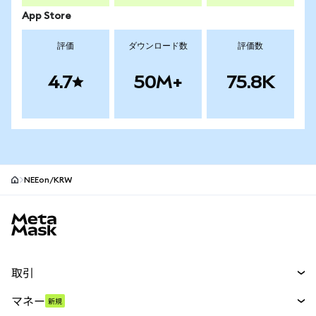
App Store
評価
ダウンロード数
評価数
4.7
50M+
75.8K
NEEon/KRW
MetaMaskサイトフッター
取引
スワップ
マネー
新規
予測
新規
購入