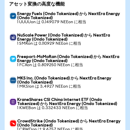
アセット変換の高度な機能
Energy Fuels (Ondo Tokenized) から NextEra Energy
(Ondo Tokenized)
1 UUUUon は 0.149079 NEEon に相当
NuScale Power (Ondo Tokenized) から NextEra
Energy (Ondo Tokenized)
1 SMRon は 0.110929 NEEon に相当
Freeport-McMoRan (Ondo Tokenized) から NextEra
Energy (Ondo Tokenized)
1 FCXon は 0.809250 NEEon に相当
MKS Inc. (Ondo Tokenized) から NextEra Energy
(Ondo Tokenized)
1 MKSIon は 3.4927 NEEon に相当
KraneShares CSI China Internet ETF (Ondo
Tokenized) から NextEra Energy (Ondo Tokenized)
1 KWEBon は 0.332433 NEEon に相当
CrowdStrike (Ondo Tokenized) から NextEra Energy
(Ondo Tokenized)
1 CRWDon は 9.6757 NEEon に相当