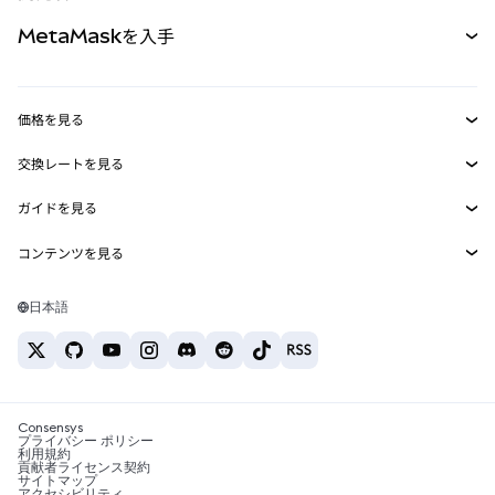
パーペチュアル
新規
カード
ドキュメントを表示
MetaMaskを入手
RWA
mUSD
新規
ダッシュボード
トランザクションシールド
収益化
Smart Accounts Kit
Agent Wallet
新規
価格を見る
埋め込みウォレット
Snaps
ビットコインの価格
交換レートを見る
MetaMask Connect
イーサリアムの価格
報酬
新規
BTC→USD
Solanaの価格
ガイドを見る
Snaps
セキュリティ
ETH→USD
BTCの購入
Shiba Inuの価格
USDT→INR
コンテンツを見る
Web3サービス
サポート
ETHの購入
Pepeの価格
ビットコインウォレット
BTC→USDT
SOLの購入
キャリア
Tetherの価格
Solanaウォレット
日本語
BTC→INR
PEPEの購入
お問い合わせ
USDCの価格
おすすめの暗号資産カード
ETH→USDT
USDTの購入
Chanlinkの価格
おすすめのモバイル暗号資産ウォレット
USDT→PHP
USDCの購入
Polymarketとは？
BTC→EUR
SHIBの購入
Consensys
税制関連ニュース
プライバシー ポリシー
利用規約
BNBの購入
貢献者ライセンス契約
暗号資産の購入方法は？
サイトマップ
アクセシビリティ