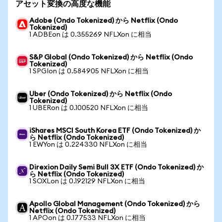
アセット変換の高度な機能
Adobe (Ondo Tokenized) から Netflix (Ondo
Tokenized)
1 ADBEon は 0.355269 NFLXon に相当
S&P Global (Ondo Tokenized) から Netflix (Ondo
Tokenized)
1 SPGIon は 0.584905 NFLXon に相当
Uber (Ondo Tokenized) から Netflix (Ondo
Tokenized)
1 UBERon は 0.100520 NFLXon に相当
iShares MSCI South Korea ETF (Ondo Tokenized) か
ら Netflix (Ondo Tokenized)
1 EWYon は 0.224330 NFLXon に相当
Direxion Daily Semi Bull 3X ETF (Ondo Tokenized) か
ら Netflix (Ondo Tokenized)
1 SOXLon は 0.192129 NFLXon に相当
Apollo Global Management (Ondo Tokenized) から
Netflix (Ondo Tokenized)
1 APOon は 0.177533 NFLXon に相当