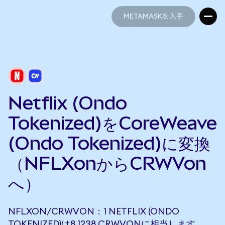
METAMASKを入手
METAMASKを入手
Netflix (Ondo
Tokenized)をCoreWeave
(Ondo Tokenized)に変換
（NFLXonからCRWVon
へ）
NFLXON/CRWVON：1 NETFLIX (ONDO
TOKENIZED)は8.1238 CRWVONに相当します