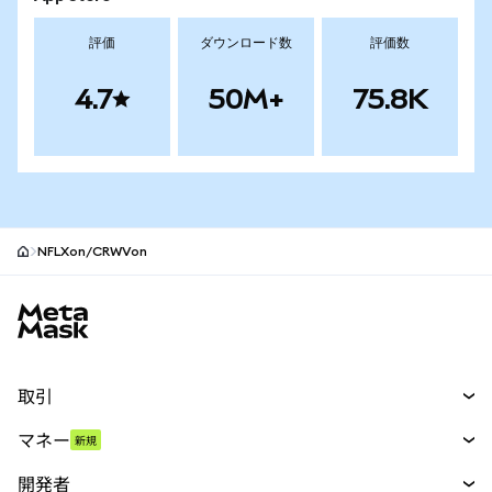
評価
ダウンロード数
評価数
4.7
50M+
75.8K
NFLXon/CRWVon
MetaMaskサイトフッター
取引
スワップ
マネー
新規
予測
新規
購入
開発者