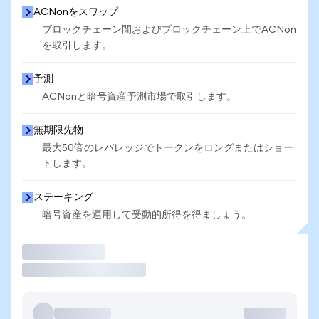
ACNonをスワップ
ブロックチェーン間およびブロックチェーン上でACNon
を取引します。
予測
ACNonと暗号資産予測市場で取引します。
無期限先物
最大50倍のレバレッジでトークンをロングまたはショー
トします。
ステーキング
暗号資産を運用して受動的所得を得ましょう。
取引