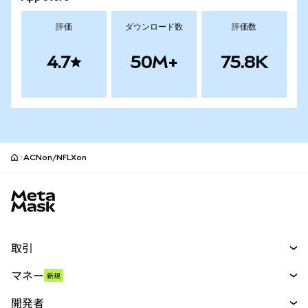
評価
ダウンロード数
評価数
4.7
50M+
75.8K
ACNon/NFLXon
MetaMaskサイトフッター
取引
スワップ
マネー
新規
予測
新規
購入
開発者