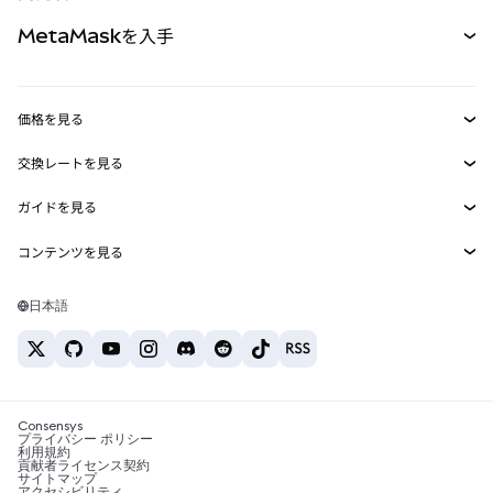
パーペチュアル
新規
カード
ドキュメントを表示
MetaMaskを入手
RWA
mUSD
新規
ダッシュボード
トランザクションシールド
収益化
Smart Accounts Kit
Agent Wallet
新規
価格を見る
埋め込みウォレット
Snaps
ビットコインの価格
交換レートを見る
MetaMask Connect
イーサリアムの価格
報酬
新規
BTC→USD
Solanaの価格
ガイドを見る
Snaps
セキュリティ
ETH→USD
BTCの購入
Shiba Inuの価格
USDT→INR
コンテンツを見る
Web3サービス
サポート
ETHの購入
Pepeの価格
ビットコインウォレット
BTC→USDT
SOLの購入
キャリア
Tetherの価格
Solanaウォレット
日本語
BTC→INR
PEPEの購入
お問い合わせ
USDCの価格
おすすめの暗号資産カード
ETH→USDT
USDTの購入
Chanlinkの価格
おすすめのモバイル暗号資産ウォレット
USDT→PHP
USDCの購入
Polymarketとは？
BTC→EUR
SHIBの購入
Consensys
税制関連ニュース
プライバシー ポリシー
利用規約
BNBの購入
貢献者ライセンス契約
暗号資産の購入方法は？
サイトマップ
アクセシビリティ