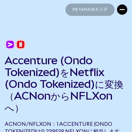
METAMASKを入手
METAMASKを入手
Accenture (Ondo
Tokenized)をNetflix
(Ondo Tokenized)に変換
（ACNonからNFLXon
へ）
ACNON/NFLXON：1 ACCENTURE (ONDO
TOKENIZED)は0.239529 NFLXONに相当します