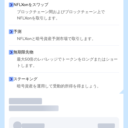
NFLXonをスワップ
ブロックチェーン間およびブロックチェーン上で
NFLXonを取引します。
予測
NFLXonと暗号資産予測市場で取引します。
無期限先物
最大50倍のレバレッジでトークンをロングまたはショー
トします。
ステーキング
暗号資産を運用して受動的所得を得ましょう。
取引