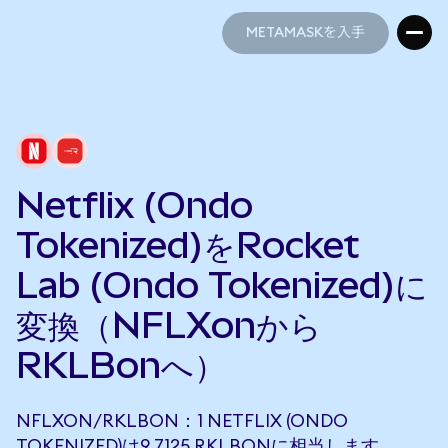
METAMASKを入手
METAMASKを入手
Netflix (Ondo
Tokenized)をRocket
Lab (Ondo Tokenized)に
変換（NFLXonから
RKLBonへ）
NFLXON/RKLBON：1 NETFLIX (ONDO
TOKENIZED)は9.7125 RKLBONに相当します