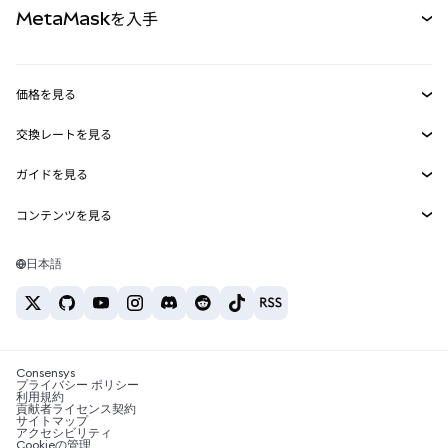
MetaMaskを入手
RWA
mUSD
新規
ダッシュボード
トランザクションシールド
収益化
Smart Accounts Kit
Agent Wallet
新規
価格を見る
埋め込みウォレット
Snaps
ビットコインの価格
交換レートを見る
MetaMask Connect
イーサリアムの価格
報酬
新規
BTC→USD
Solanaの価格
ガイドを見る
Snaps
セキュリティ
ETH→USD
BTCの購入
Shiba Inuの価格
USDT→INR
コンテンツを見る
Web3サービス
サポート
ETHの購入
Pepeの価格
ビットコインウォレット
BTC→USDT
SOLの購入
キャリア
Tetherの価格
Solanaウォレット
日本語
BTC→INR
PEPEの購入
お問い合わせ
USDCの価格
おすすめの暗号資産カード
ETH→USDT
USDTの購入
Chanlinkの価格
おすすめのモバイル暗号資産ウォレット
USDT→PHP
USDCの購入
Polymarketとは？
BTC→EUR
SHIBの購入
Consensys
税制関連ニュース
プライバシー ポリシー
利用規約
BNBの購入
貢献者ライセンス契約
暗号資産の購入方法は？
サイトマップ
アクセシビリティ
ビットコインを売るには？
Cookieの管理