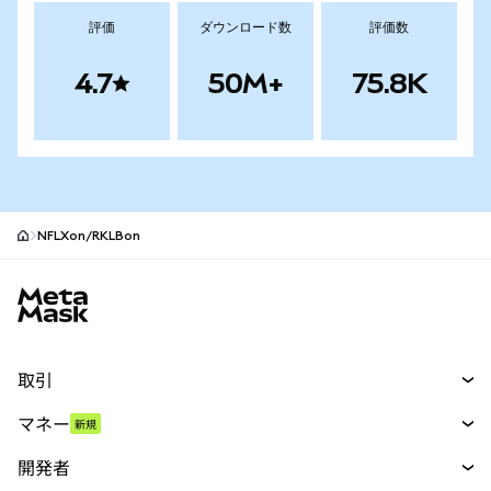
評価
ダウンロード数
評価数
4.7
50M+
75.8K
NFLXon/RKLBon
MetaMaskサイトフッター
取引
スワップ
マネー
新規
予測
新規
購入
開発者
パーペチュアル
新規
カード
ドキュメントを表示