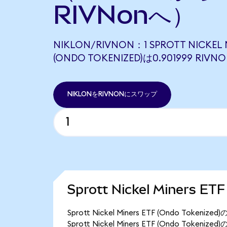
RIVNonへ）
NIKLON/RIVNON：1 SPROTT NICKEL M
(ONDO TOKENIZED)は0.901999 R
NIKLONをRIVNONにスワップ
Sprott Nickel Miners 
Sprott Nickel Miners ETF (Ondo To
Sprott Nickel Miners ETF (Ondo Tok