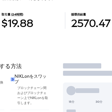
取引量
(24時間)
循環供給量
$19.88
2570.47
用する方法
取引
NIKLonをスワッ
プ
交換
ブロックチェーン間
およびブロックチェ
ーン上でNIKLonを取
15分
30分
引します。