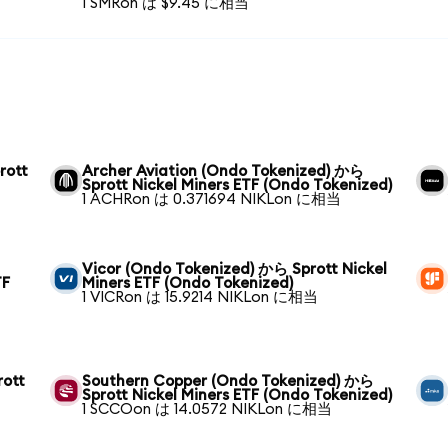
1 SMRon は $9.45 に相当
rott
Archer Aviation (Ondo Tokenized) から
Sprott Nickel Miners ETF (Ondo Tokenized)
1 ACHRon は 0.371694 NIKLon に相当
Vicor (Ondo Tokenized) から Sprott Nickel
TF
Miners ETF (Ondo Tokenized)
1 VICRon は 15.9214 NIKLon に相当
rott
Southern Copper (Ondo Tokenized) から
Sprott Nickel Miners ETF (Ondo Tokenized)
1 SCCOon は 14.0572 NIKLon に相当