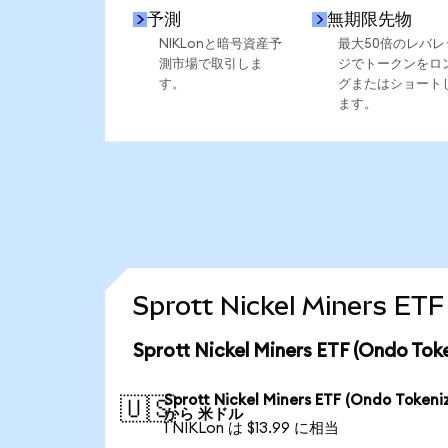
予測
無期限先物
NIKLonと暗号資産予
最大50倍のレバレ
測市場で取引しま
ジでトークンをロ
す。
グまたはショート
ます。
Sprott Nickel Miners
Sprott Nickel Miners ETF (Ond
Sprott Nickel Miners ETF (Ondo Tokeni
🇺🇸
から 米ドル
1 NIKLon は $13.99 に相当