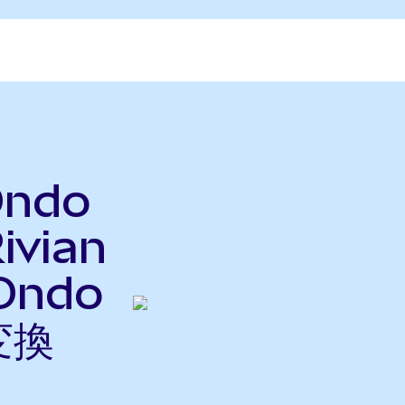
Ondo
ivian
Ondo
変換