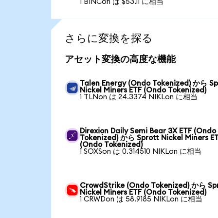
1 BINCon は $53.11 に相当
さらに変換を探る
アセット変換の高度な機能
Talen Energy (Ondo Tokenized) から Sp
Nickel Miners ETF (Ondo Tokenized)
1 TLNon は 24.3374 NIKLon に相当
Direxion Daily Semi Bear 3X ETF (Ondo
Tokenized) から Sprott Nickel Miners E
(Ondo Tokenized)
1 SOXSon は 0.314510 NIKLon に相当
CrowdStrike (Ondo Tokenized) から Sp
Nickel Miners ETF (Ondo Tokenized)
1 CRWDon は 58.9185 NIKLon に相当