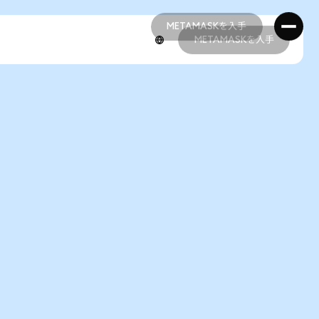
METAMASKを入手
METAMASKを入手
METAMASKを入手
METAMASKを入手