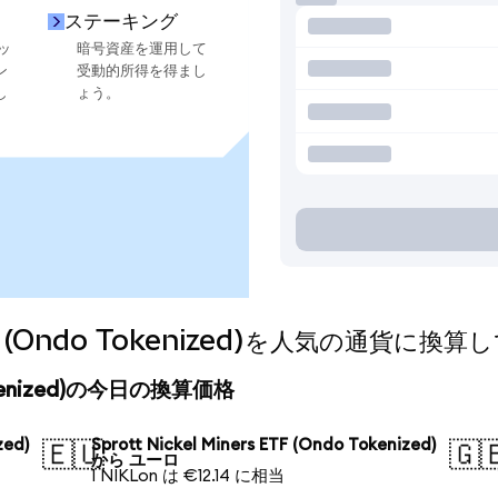
ステーキング
ッ
暗号資産を運用して
ン
受動的所得を得まし
し
ょう。
 ETF (Ondo Tokenized)を人気の通貨に換
o Tokenized)の今日の換算価格
zed)
Sprott Nickel Miners ETF (Ondo Tokenized)
🇪🇺
🇬
から ユーロ
1 NIKLon は €12.14 に相当