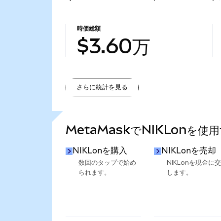
時価総額
$3.60万
さらに統計を見る
さらに統計を見る
MetaMaskでNIKLonを使
NIKLonを購入
NIKLonを売却
数回のタップで始め
NIKLonを現金に
られます。
します。