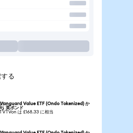
探索する
Vanguard Value ETF (Ondo Tokenized) か

ら 英ポンド
1 VTVon は £168.33 に相当
Vanguard Value ETF (Ondo Tokenized) か