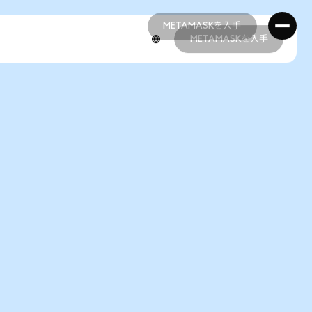
METAMASKを入手
METAMASKを入手
METAMASKを入手
METAMASKを入手