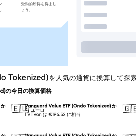
ン
受動的所得を得まし
し
ょう。
(Ondo Tokenized)を人気の通貨に換算して
kenized)の今日の換算価格
) か
Vanguard Value ETF (Ondo Tokenized) か
🇪🇺
🇬
ら ユーロ
1 VTVon は €196.52 に相当
) か
Vanguard Value ETF (Ondo Tokenized) か