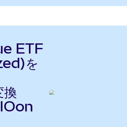
ue ETF
zed)を
変換
IOon