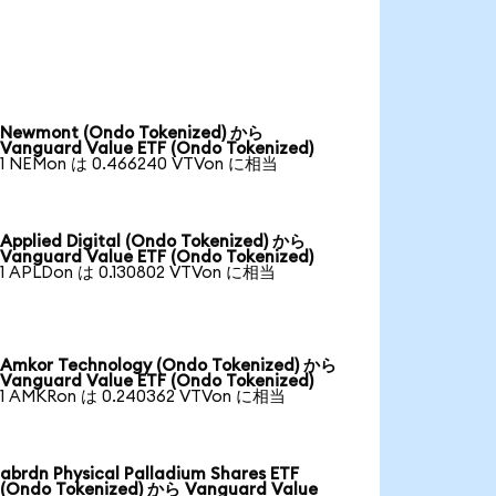
Newmont (Ondo Tokenized) から
Vanguard Value ETF (Ondo Tokenized)
1 NEMon は 0.466240 VTVon に相当
Applied Digital (Ondo Tokenized) から
Vanguard Value ETF (Ondo Tokenized)
1 APLDon は 0.130802 VTVon に相当
Amkor Technology (Ondo Tokenized) から
Vanguard Value ETF (Ondo Tokenized)
1 AMKRon は 0.240362 VTVon に相当
abrdn Physical Palladium Shares ETF
(Ondo Tokenized) から Vanguard Value