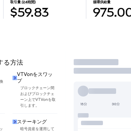
取引量
(24時間)
循環供給量
$59.83
975.0
用する方法
取引
VTVonをスワッ
プ
換
ブロックチェーン間
およびブロックチェ
ーン上でVTVonを取
15分
30分
引します。
ステーキング
ッ
暗号資産を運用して