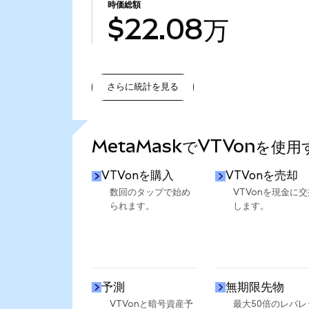
時価総額
$22.08万
さらに統計を見る
さらに統計を見る
MetaMaskでVTVonを使
VTVonを購入
VTVonを売却
数回のタップで始め
VTVonを現金に交
られます。
します。
予測
無期限先物
VTVonと暗号資産予
最大50倍のレバレ