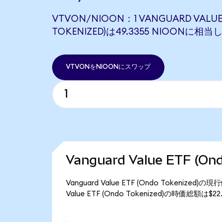
VTVON/NIOON：1 VANGUARD VALUE 
TOKENIZED)は49.3355 NIOONに相
VTVONをNIOONにスワップ
Vanguard Value ETF (
Vanguard Value ETF (Ondo Tokeniz
Value ETF (Ondo Tokenized)の時価総額は