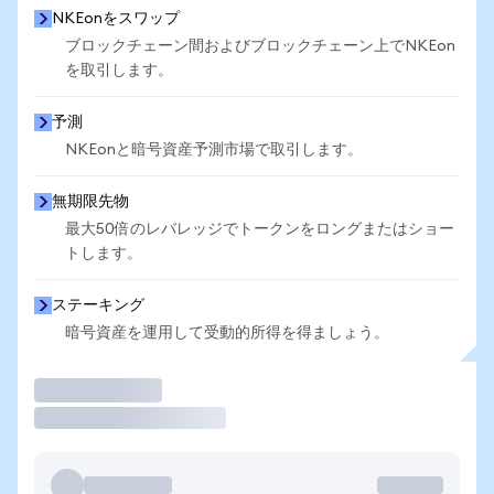
NKEonをスワップ
ブロックチェーン間およびブロックチェーン上でNKEon
を取引します。
予測
NKEonと暗号資産予測市場で取引します。
無期限先物
最大50倍のレバレッジでトークンをロングまたはショー
トします。
ステーキング
暗号資産を運用して受動的所得を得ましょう。
取引