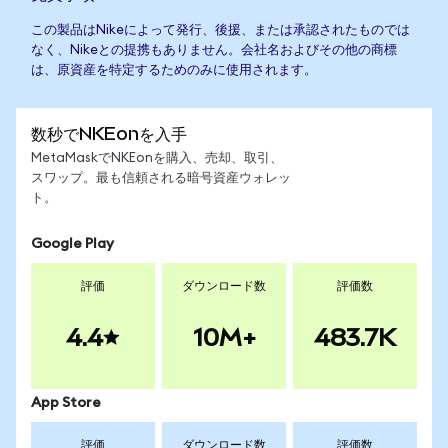
この製品はNikeによって発行、後援、または承認されたものでは
なく、Nikeとの提携もありません。会社名およびその他の商標
は、原資産を特定するためのみに使用されます。
数秒でNKEonを入手
MetaMaskでNKEonを購入、売却、取引、
スワップ。最も信頼される暗号資産ウォレッ
ト。
Google Play
評価
ダウンロード数
評価数
4.4
10M+
483.7K
App Store
評価
ダウンロード数
評価数