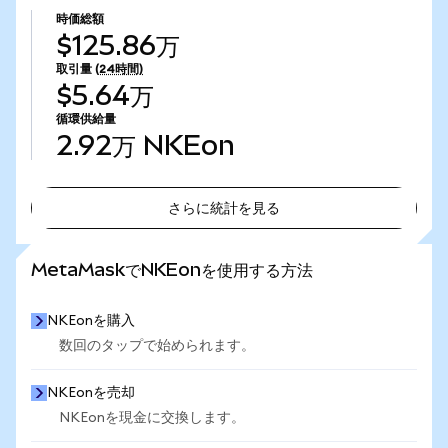
時価総額
$125.86万
取引量
(24時間)
$5.64万
循環供給量
2.92万
NKEon
さらに統計を見る
さらに統計を見る
MetaMaskでNKEonを使用する方法
NKEonを購入
数回のタップで始められます。
NKEonを売却
NKEonを現金に交換します。