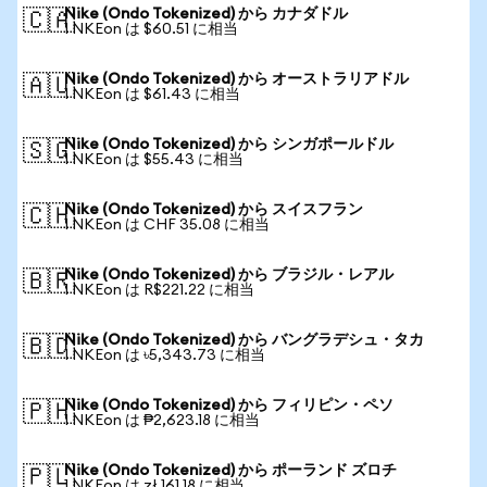
Nike (Ondo Tokenized) から カナダドル
🇨🇦
1 NKEon は $60.51 に相当
Nike (Ondo Tokenized) から オーストラリアドル
🇦🇺
1 NKEon は $61.43 に相当
Nike (Ondo Tokenized) から シンガポールドル
🇸🇬
1 NKEon は $55.43 に相当
Nike (Ondo Tokenized) から スイスフラン
🇨🇭
1 NKEon は CHF 35.08 に相当
Nike (Ondo Tokenized) から ブラジル・レアル
🇧🇷
1 NKEon は R$221.22 に相当
Nike (Ondo Tokenized) から バングラデシュ・タカ
🇧🇩
1 NKEon は ৳5,343.73 に相当
Nike (Ondo Tokenized) から フィリピン・ペソ
🇵🇭
1 NKEon は ₱2,623.18 に相当
Nike (Ondo Tokenized) から ポーランド ズロチ
🇵🇱
1 NKEon は zł 161.18 に相当