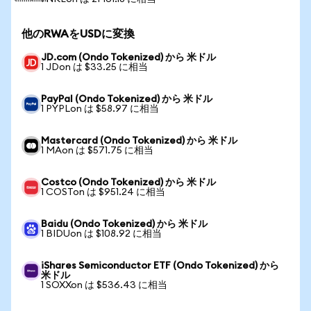
他のRWAをUSDに変換
JD.com (Ondo Tokenized) から 米ドル
1 JDon は $33.25 に相当
PayPal (Ondo Tokenized) から 米ドル
1 PYPLon は $58.97 に相当
Mastercard (Ondo Tokenized) から 米ドル
1 MAon は $571.75 に相当
Costco (Ondo Tokenized) から 米ドル
1 COSTon は $951.24 に相当
Baidu (Ondo Tokenized) から 米ドル
1 BIDUon は $108.92 に相当
iShares Semiconductor ETF (Ondo Tokenized) から
米ドル
1 SOXXon は $536.43 に相当