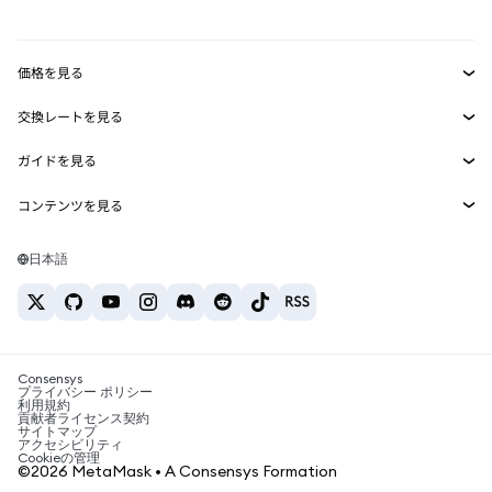
mUSD
新規
ダッシュボード
トランザクションシールド
収益化
Smart Accounts Kit
Agent Wallet
新規
価格を見る
埋め込みウォレット
Snaps
ビットコインの価格
交換レートを見る
MetaMask Connect
イーサリアムの価格
報酬
新規
BTC→USD
Solanaの価格
ガイドを見る
Snaps
セキュリティ
ETH→USD
BTCの購入
Shiba Inuの価格
USDT→INR
コンテンツを見る
Web3サービス
サポート
ETHの購入
Pepeの価格
ビットコインウォレット
BTC→USDT
SOLの購入
キャリア
Tetherの価格
Solanaウォレット
日本語
BTC→INR
PEPEの購入
お問い合わせ
USDCの価格
おすすめの暗号資産カード
ETH→USDT
USDTの購入
Chanlinkの価格
おすすめのモバイル暗号資産ウォレット
USDT→PHP
USDCの購入
Polymarketとは？
BTC→EUR
SHIBの購入
Consensys
税制関連ニュース
プライバシー ポリシー
利用規約
BNBの購入
貢献者ライセンス契約
暗号資産の購入方法は？
サイトマップ
アクセシビリティ
ビットコインを売るには？
Cookieの管理
©2026 MetaMask • A Consensys Formation