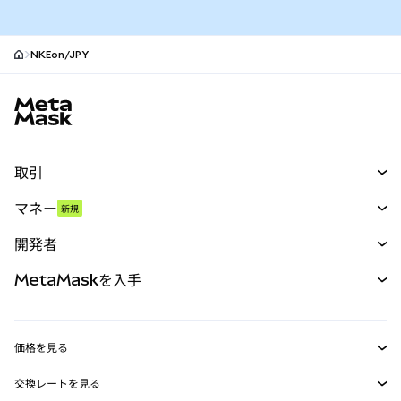
NKEon/JPY
MetaMaskサイトフッター
取引
スワップ
マネー
新規
予測
新規
購入
開発者
パーペチュアル
新規
カード
ドキュメントを表示
MetaMaskを入手
RWA
mUSD
新規
ダッシュボード
トランザクションシールド
収益化
Smart Accounts Kit
Agent Wallet
新規
価格を見る
埋め込みウォレット
Snaps
ビットコインの価格
交換レートを見る
MetaMask Connect
イーサリアムの価格
報酬
新規
BTC→USD