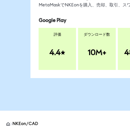
MetaMaskでNKEonを購入、売却、取引
Google Play
評価
ダウンロード数
4.4
10M+
4
NKEon/CAD