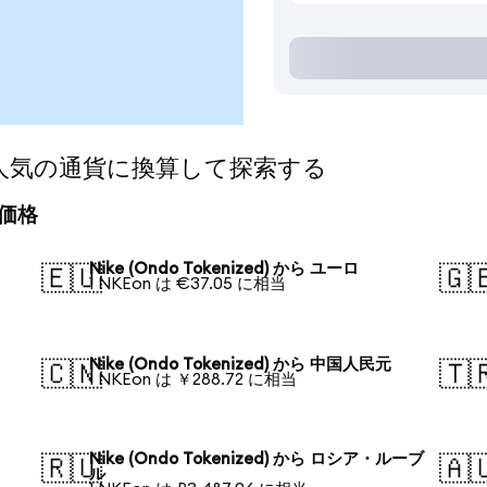
ed)を人気の通貨に換算して探索する
算価格
Nike (Ondo Tokenized) から ユーロ
🇪🇺
🇬
1 NKEon は €37.05 に相当
Nike (Ondo Tokenized) から 中国人民元
🇨🇳
🇹
1 NKEon は ￥288.72 に相当
Nike (Ondo Tokenized) から ロシア・ルーブ
🇷🇺
🇦
ル