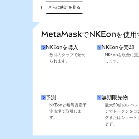
さらに統計を見る
さらに統計を見る
MetaMaskでNKEonを使
NKEonを購入
NKEonを売却
数回のタップで始め
NKEonを現金に交
られます。
します。
予測
無期限先物
NKEonと暗号資産予
最大50倍のレバレ
測市場で取引しま
ジでトークンをロ
す。
グまたはショート
ます。