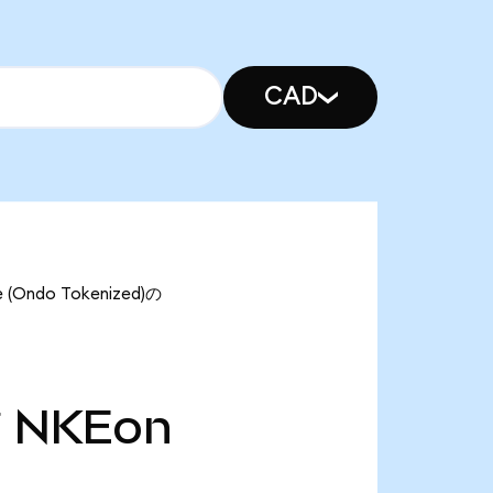
CAD
ndo Tokenized)の
万
NKEon