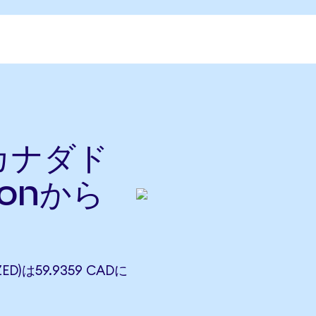
をカナダド
onから
ED)は59.9359 CADに