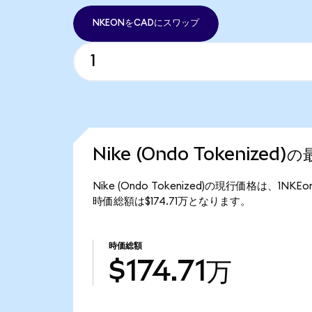
NKEONをCADにスワップ
Nike (Ondo Tokenized
Nike (Ondo Tokenized)の現行価格は、1NK
時価総額は$174.71万となります。
時価総額
$174.71万