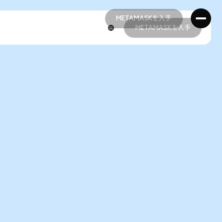
METAMASKを入手
METAMASKを入手
METAMASKを入手
METAMASKを入手