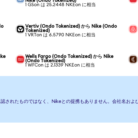
Nike (Ondo Tokenized)
1 GSon は 25.2448 NKEon に相当
do
Vertiv (Ondo Tokenized) から Nike (Ondo
Tokenized)
1 VRTon は 6.5790 NKEon に相当
ike
Wells Fargo (Ondo Tokenized) から Nike
(Ondo Tokenized)
1 WFCon は 2.1339 NKEon に相当
承認されたものではなく、Nikeとの提携もありません。会社名お