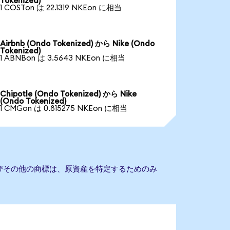
Tokenized)
1 COSTon は 22.1319 NKEon に相当
Airbnb (Ondo Tokenized) から Nike (Ondo
Tokenized)
1 ABNBon は 3.5643 NKEon に相当
Chipotle (Ondo Tokenized) から Nike
(Ondo Tokenized)
1 CMGon は 0.815275 NKEon に相当
よびその他の商標は、原資産を特定するためのみ