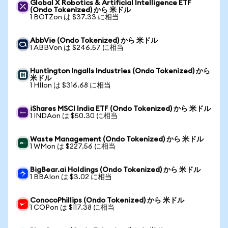
Global X Robotics & Artificial Intelligence ETF
(Ondo Tokenized) から 米ドル
1 BOTZon は $37.33 に相当
AbbVie (Ondo Tokenized) から 米ドル
1 ABBVon は $246.57 に相当
Huntington Ingalls Industries (Ondo Tokenized) から
米ドル
1 HIIon は $316.68 に相当
iShares MSCI India ETF (Ondo Tokenized) から 米ドル
1 INDAon は $50.30 に相当
Waste Management (Ondo Tokenized) から 米ドル
1 WMon は $227.56 に相当
BigBear.ai Holdings (Ondo Tokenized) から 米ドル
1 BBAIon は $3.02 に相当
ConocoPhillips (Ondo Tokenized) から 米ドル
1 COPon は $117.38 に相当