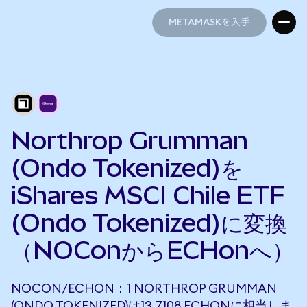
METAMASKを入手
METAMASKを入手
Northrop Grumman
(Ondo Tokenized)を
iShares MSCI Chile ETF
(Ondo Tokenized)に変換
（NOConからECHonへ）
NOCON/ECHON：1 NORTHROP GRUMMAN
(ONDO TOKENIZED)は13.7108 ECHONに相当しま