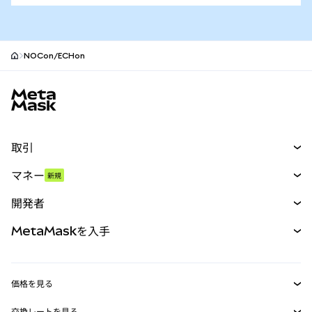
NOCon/ECHon
MetaMaskサイトフッター
取引
スワップ
マネー
新規
予測
新規
購入
開発者
パーペチュアル
新規
カード
ドキュメントを表示
MetaMaskを入手
RWA
mUSD
新規
ダッシュボード
トランザクションシールド
収益化
Smart Accounts Kit
Agent Wallet
新規
価格を見る
埋め込みウォレット
Snaps
ビットコインの価格
交換レートを見る