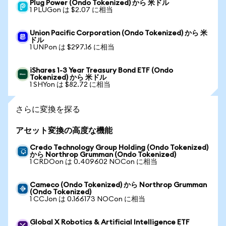
Plug Power (Ondo Tokenized) から 米ドル
1 PLUGon は $2.07 に相当
Union Pacific Corporation (Ondo Tokenized) から 米
ドル
1 UNPon は $297.16 に相当
iShares 1-3 Year Treasury Bond ETF (Ondo
Tokenized) から 米ドル
1 SHYon は $82.72 に相当
さらに変換を探る
アセット変換の高度な機能
Credo Technology Group Holding (Ondo Tokenized)
から Northrop Grumman (Ondo Tokenized)
1 CRDOon は 0.409602 NOCon に相当
Cameco (Ondo Tokenized) から Northrop Grumman
(Ondo Tokenized)
1 CCJon は 0.166173 NOCon に相当
Global X Robotics & Artificial Intelligence ETF