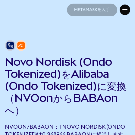
METAMASKを入手
METAMASKを入手
Novo Nordisk (Ondo
Tokenized)をAlibaba
(Ondo Tokenized)に変換
（NVOonからBABAon
へ）
NVOON/BABAON：1 NOVO NORDISK (ONDO
TOKENIZED)は0.368966 BABAONに相当します