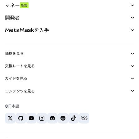
マネー
新規
予測
新規
購入
開発者
パーペチュアル
新規
カード
ドキュメントを表示
MetaMaskを入手
RWA
mUSD
新規
ダッシュボード
トランザクションシールド
収益化
Smart Accounts Kit
Agent Wallet
新規
価格を見る
埋め込みウォレット
Snaps
ビットコインの価格
交換レートを見る
MetaMask Connect
イーサリアムの価格
報酬
新規
BTC→USD
Solanaの価格
ガイドを見る
Snaps
セキュリティ
ETH→USD
BTCの購入
Shiba Inuの価格
USDT→INR
コンテンツを見る
Web3サービス
サポート
ETHの購入
Pepeの価格
ビットコインウォレット
BTC→USDT
SOLの購入
キャリア
Tetherの価格
Solanaウォレット
日本語
BTC→INR
PEPEの購入
お問い合わせ
USDCの価格
おすすめの暗号資産カード
ETH→USDT
USDTの購入
Chanlinkの価格
おすすめのモバイル暗号資産ウォレット
USDT→PHP
USDCの購入
Polymarketとは？
BTC→EUR