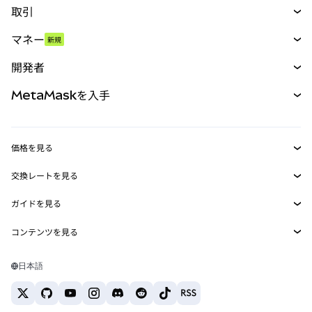
取引
スワップ
マネー
新規
予測
新規
購入
開発者
パーペチュアル
新規
カード
ドキュメントを表示
MetaMaskを入手
RWA
mUSD
新規
ダッシュボード
トランザクションシールド
収益化
Smart Accounts Kit
Agent Wallet
新規
価格を見る
埋め込みウォレット
Snaps
ビットコインの価格
交換レートを見る
MetaMask Connect
イーサリアムの価格
報酬
新規
BTC→USD
Solanaの価格
ガイドを見る
Snaps
セキュリティ
ETH→USD
BTCの購入
Shiba Inuの価格
USDT→INR
コンテンツを見る
Web3サービス
サポート
ETHの購入
Pepeの価格
ビットコインウォレット
BTC→USDT
SOLの購入
キャリア
Tetherの価格
Solanaウォレット
日本語
BTC→INR
PEPEの購入
お問い合わせ
USDCの価格
おすすめの暗号資産カード
ETH→USDT
USDTの購入
Chanlinkの価格
おすすめのモバイル暗号資産ウォレット