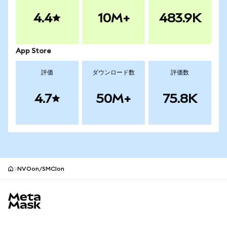
4.4
10M+
483.9K
App Store
評価
ダウンロード数
評価数
4.7
50M+
75.8K
NVOon/SMCIon
MetaMaskサイトフッター