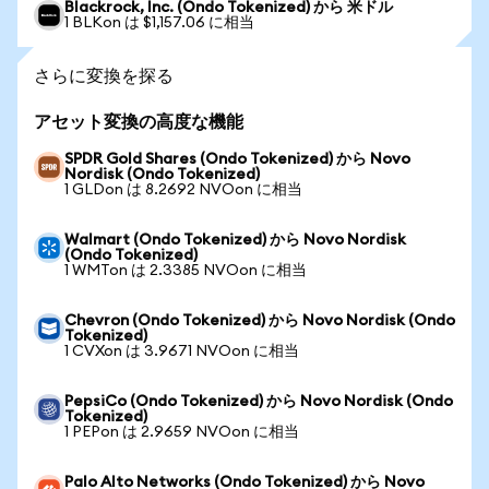
Blackrock, Inc. (Ondo Tokenized) から 米ドル
1 BLKon は $1,157.06 に相当
さらに変換を探る
アセット変換の高度な機能
SPDR Gold Shares (Ondo Tokenized) から Novo
Nordisk (Ondo Tokenized)
1 GLDon は 8.2692 NVOon に相当
Walmart (Ondo Tokenized) から Novo Nordisk
(Ondo Tokenized)
1 WMTon は 2.3385 NVOon に相当
Chevron (Ondo Tokenized) から Novo Nordisk (Ondo
Tokenized)
1 CVXon は 3.9671 NVOon に相当
PepsiCo (Ondo Tokenized) から Novo Nordisk (Ondo
Tokenized)
1 PEPon は 2.9659 NVOon に相当
Palo Alto Networks (Ondo Tokenized) から Novo