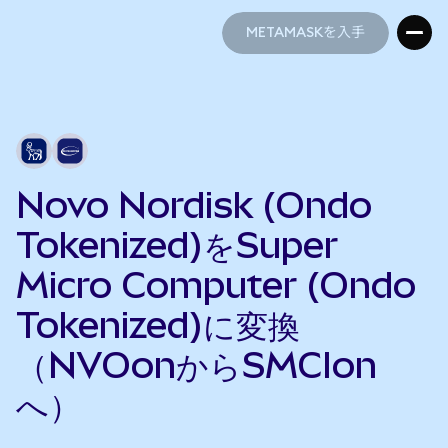
METAMASKを入手
METAMASKを入手
Novo Nordisk (Ondo
Tokenized)をSuper
Micro Computer (Ondo
Tokenized)に変換
（NVOonからSMCIon
へ）