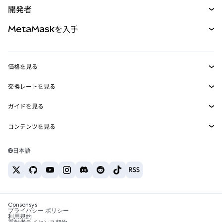
開発者
パーペチュアル
新規
カード
ドキュメントを表示
MetaMaskを入手
RWA
mUSD
新規
ダッシュボード
トランザクションシールド
収益化
Smart Accounts Kit
Agent Wallet
新規
価格を見る
埋め込みウォレット
Snaps
ビットコインの価格
交換レートを見る
MetaMask Connect
イーサリアムの価格
報酬
新規
BTC→USD
Solanaの価格
ガイドを見る
Snaps
セキュリティ
ETH→USD
BTCの購入
Shiba Inuの価格
USDT→INR
コンテンツを見る
Web3サービス
サポート
ETHの購入
Pepeの価格
ビットコインウォレット
BTC→USDT
SOLの購入
キャリア
Tetherの価格
Solanaウォレット
日本語
BTC→INR
PEPEの購入
お問い合わせ
USDCの価格
おすすめの暗号資産カード
ETH→USDT
USDTの購入
Chanlinkの価格
おすすめのモバイル暗号資産ウォレット
USDT→PHP
USDCの購入
Polymarketとは？
BTC→EUR
SHIBの購入
Consensys
税制関連ニュース
プライバシー ポリシー
利用規約
BNBの購入