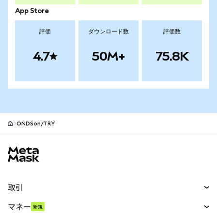
App Store
評価
ダウンロード数
評価数
4.7
50M+
75.8K
ONDSon/TRY
MetaMaskサイトフッター
取引
スワップ
マネー
新規
予測
新規
購入