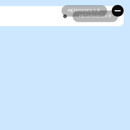
METAMASKを入手
METAMASKを入手
METAMASKを入手
METAMASKを入手