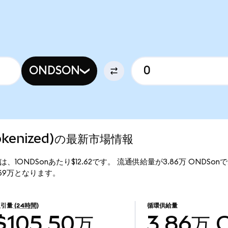
ONDSON
 Tokenized)の最新市場情報
の現行価格は、1ONDSonあたり$12.62です。 流通供給量が3.86万 ONDSo
48.69万となります。
取引量
(24時間)
循環供給量
$105.50万
3.86万