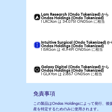
Lam Research (Ondo Tokenized) から
Ondas Holdings (Ondo Tokenized)
1 LRCXon は 34.0751 ONDSon に相当
Intuitive Surgical (Ondo Tokenized) 
Ondas Holdings (Ondo Tokenized)
1 ISRGon は 41.9491 ONDSon に相当
Galaxy Digital (Ondo Tokenized) から
Ondas Holdings (Ondo Tokenized)
1 GLXYon は 2.1857 ONDSon に相当
免責事項
この製品はOndas Holdingsによって発
産を特定するためのみに使用されます。