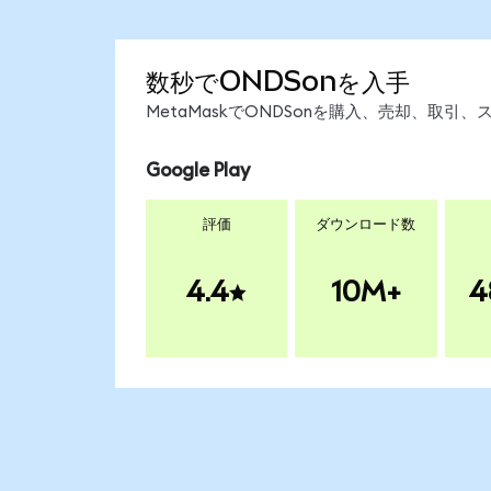
数秒でONDSonを入手
MetaMaskでONDSonを購入、売却、取
Google Play
評価
ダウンロード数
4.4
10M+
4