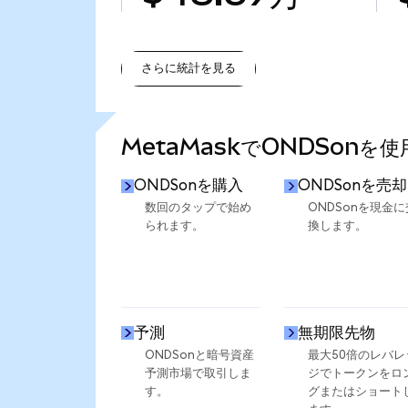
さらに統計を見る
さらに統計を見る
MetaMaskでONDSonを
ONDSonを購入
ONDSonを売却
数回のタップで始め
ONDSonを現金に
られます。
換します。
予測
無期限先物
ONDSonと暗号資産
最大50倍のレバレ
予測市場で取引しま
ジでトークンをロ
す。
グまたはショート