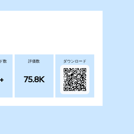
ド数
評価数
ダウンロード
+
75.8K