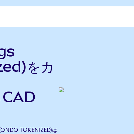
gs
ized)をカ
らCAD
(ONDO TOKENIZED)は