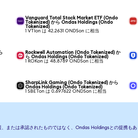
Vanguard Total Stock Market ETF (Ondo
Tokenized) から Ondas Holdings (Ondo
Tokenized)
1 VTIon は 42.2631 ONDSon に相当
から
Rockwell Automation (Ondo Tokenized) か
ら Ondas Holdings (Ondo Tokenized)
1 ROKon は 48.8789 ONDSon に相当
SharpLink Gaming (Ondo Tokenized) から
Ondas Holdings (Ondo Tokenized)
1 SBETon は 0.697622 ONDSon に相当
行、後援、または承認されたものではなく、Ondas Holdingsとの