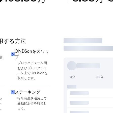
使用する方法
取引
ONDSonをスワッ
プ
交
ブロックチェーン間
およびブロックチェ
ーン上でONDSonを
15分
30分
取引します。
ステーキング
ッ
暗号資産を運用して
ン
受動的所得を得まし
し
ょう。