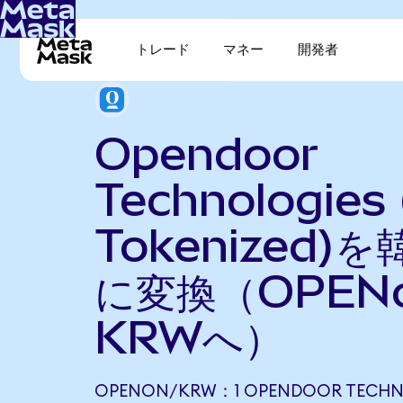
トレード
マネー
開発者
Opendoor
Technologies
Tokenized)
に変換（OPEN
KRWへ）
OPENON/KRW：1 OPENDOOR TECHN