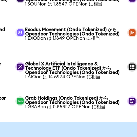
1 SOUNon は 1.8549 OPENon に相当
und
Exodus Movement (Ondo Tokenized) から
Opendoor Technologies (Ondo Tokenized)
1 EXODon は 1.1849 OPENon に相当
r
Global X Artificial Intelligence &
Technology ETF (Ondo Tokenized) から
Opendoor Technologies (Ondo Tokenized)
1 AIQon は 14.5974 OPENon に相当
oor
Grab Holdings (Ondo Tokenized) から
Opendoor Technologies (Ondo Tokenized)
1 GRABon は 0.858117 OPENon に相当