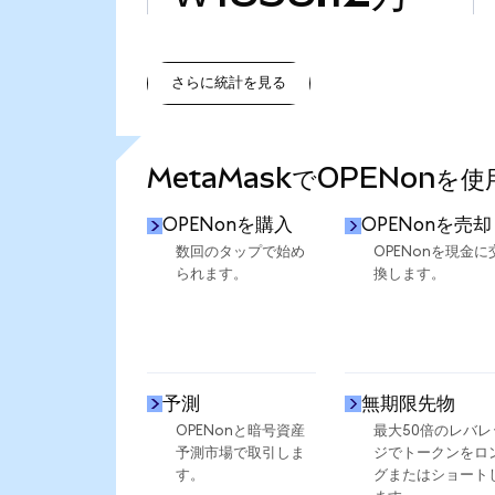
さらに統計を見る
さらに統計を見る
MetaMaskでOPENonを
OPENonを購入
OPENonを売却
数回のタップで始め
OPENonを現金に
られます。
換します。
予測
無期限先物
OPENonと暗号資産
最大50倍のレバレ
予測市場で取引しま
ジでトークンをロ
す。
グまたはショート