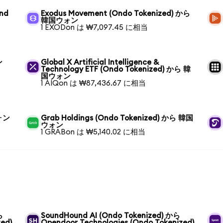
und
Exodus Movement (Ondo Tokenized) から
韓国ウォン
1 EXODon は ₩7,097.45 に相当
ン
Global X Artificial Intelligence &
Technology ETF (Ondo Tokenized) から 韓
国ウォン
1 AIQon は ₩87,436.67 に相当
ウォン
Grab Holdings (Ondo Tokenized) から 韓国
ウォン
1 GRABon は ₩5,140.02 に相当
ら
SoundHound AI (Ondo Tokenized) から
ed)
Opendoor Technologies (Ondo Tokenized)