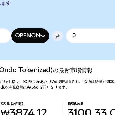
当します
OPENON
 (Ondo Tokenized)の最新市場情報
enized)の現行価格は、1OPENonあたり₩5,989.88です。 流通供給量が310
kenized)の時価総額は₩1858.12万となります。
取引量
(24時間)
循環供給量
₩3874.12
3100.33