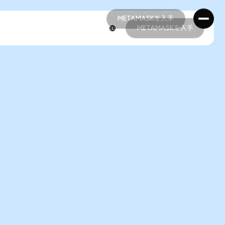
METAMASKを入手
METAMASKを入手
METAMASKを入手
METAMASKを入手