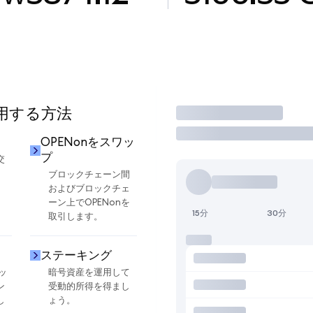
使用する方法
取引
OPENonをスワッ
プ
交
ブロックチェーン間
およびブロックチェ
ーン上でOPENonを
15分
30分
取引します。
ステーキング
ッ
暗号資産を運用して
ン
受動的所得を得まし
し
ょう。