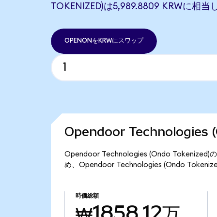
TOKENIZED)は5,989.8809 KRWに相
OPENONをKRWにスワップ
Opendoor Technologies
Opendoor Technologies (Ondo Tok
め、Opendoor Technologies (Ondo To
時価総額
₩1858.12万