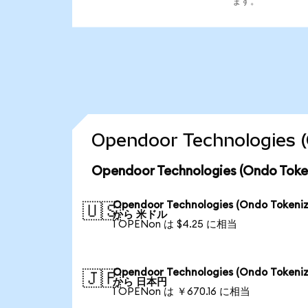
ます。
Opendoor Technologi
Opendoor Technologies (Ondo
Opendoor Technologies (Ondo Tokeniz
🇺🇸
から 米ドル
1 OPENon は $4.25 に相当
Opendoor Technologies (Ondo Tokeniz
🇯🇵
から 日本円
1 OPENon は ￥670.16 に相当