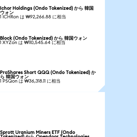
Ichor Holdings (Ondo Tokenized) から 韓国
ウォン
1 ICHRon は ₩92,266.88 に相当
Block (Ondo Tokenized) から 韓国ウォン
1 XYZon は ₩110,545.64 に相当
ProShares Short QQQ (Ondo Tokenized) か
ら 韓国ウォン
1 PSQon は ₩36,318.11 に相当
Sprott Uranium Miners ETF (Ondo
Tokenized) から Opendoor Technologies