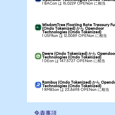
1 BACon は 15.0229 OPENon に相当
WisdomTree Floating Rate Treasury F
(Ondo Tokenized) から Opendoor
Technologies (Ondo Tokenized)
1 USFRon は 12.0089 OPENon に相当
Deere (Ondo Tokenized) から Opendoo
Technologies (Ondo Tokenized)
1 DEon は 147.5727 OPENon に相当
Rambus (Ondo Tokenized) から Opend
Technologies (Ondo Tokenized)
1 RMBSon は 23.8698 OPENon に相当
免責事項