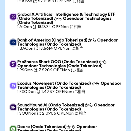
1 SAPon は 57.6053 OPENon に相当
Global X Artificial Intelligence & Technology ETF
(Ondo Tokenized) から Opendoor Technologies
(Ondo Tokenized)
1 AIQon は 18.1374 OPENon に相当
Bank of America (Ondo Tokenized) から Opendoor
Technologies (Ondo Tokenized)
1 BACon は 18.5614 OPENon に相当
ProShares Short QQQ (Ondo Tokenized) から
Opendoor Technologies (Ondo Tokenized)
1 PSQon は 7.5906 OPENon に相当
Exodus Movement (Ondo Tokenized) から Opendoor
Technologies (Ondo Tokenized)
1 EXODon は 1.4737 OPENon に相当
SoundHound AI (Ondo Tokenized) から Opendoor
Technologies (Ondo Tokenized)
1 SOUNon は 2.0906 OPENon に相当
Deere (Ondo Tokenized) から Opendoor