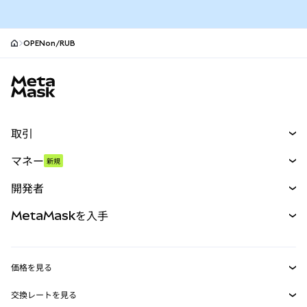
OPENon/RUB
MetaMaskサイトフッター
取引
スワップ
マネー
新規
予測
新規
購入
開発者
パーペチュアル
新規
カード
ドキュメントを表示
MetaMaskを入手
RWA
mUSD
新規
ダッシュボード
トランザクションシールド
収益化
Smart Accounts Kit
Agent Wallet
新規
価格を見る
埋め込みウォレット
Snaps
ビットコインの価格
交換レートを見る
MetaMask Connect
イーサリアムの価格
報酬
新規