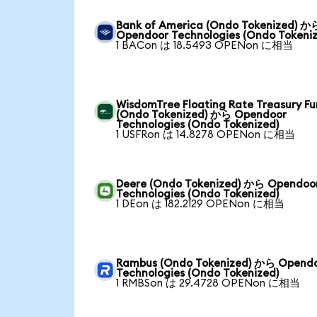
Bank of America (Ondo Tokenized) か
Opendoor Technologies (Ondo Tokeniz
1 BACon は 18.5493 OPENon に相当
WisdomTree Floating Rate Treasury F
(Ondo Tokenized) から Opendoor
Technologies (Ondo Tokenized)
1 USFRon は 14.8278 OPENon に相当
Deere (Ondo Tokenized) から Opendoo
Technologies (Ondo Tokenized)
1 DEon は 182.2129 OPENon に相当
Rambus (Ondo Tokenized) から Opend
Technologies (Ondo Tokenized)
1 RMBSon は 29.4728 OPENon に相当