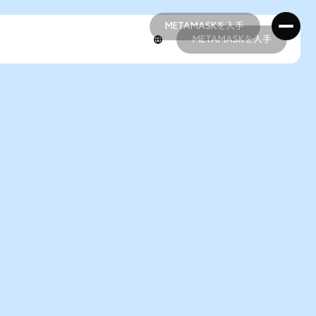
METAMASKを入手
METAMASKを入手
METAMASKを入手
METAMASKを入手