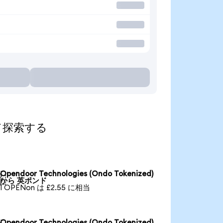
して探索する
Opendoor Technologies (Ondo Tokenized)

から 英ポンド
1 OPENon は £2.55 に相当
Opendoor Technologies (Ondo Tokenized)