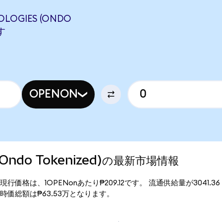
LOGIES (ONDO
す
OPENON
 (Ondo Tokenized)の最新市場情報
enized)の現行価格は、1OPENonあたり₱209.12です。 流通供給量が3041
nized)の時価総額は₱63.53万となります。