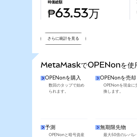
時価総額
₱63.53万
さらに統計を見る
さらに統計を見る
MetaMaskでOPENonを
OPENonを購入
OPENonを売却
数回のタップで始め
OPENonを現金に
られます。
換します。
予測
無期限先物
OPENonと暗号資産
最大50倍のレバレ