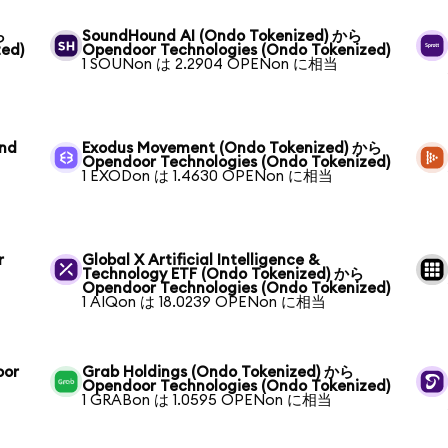
ら
SoundHound AI (Ondo Tokenized) から
ed)
Opendoor Technologies (Ondo Tokenized)
1 SOUNon は 2.2904 OPENon に相当
und
Exodus Movement (Ondo Tokenized) から
Opendoor Technologies (Ondo Tokenized)
1 EXODon は 1.4630 OPENon に相当
r
Global X Artificial Intelligence &
Technology ETF (Ondo Tokenized) から
Opendoor Technologies (Ondo Tokenized)
1 AIQon は 18.0239 OPENon に相当
oor
Grab Holdings (Ondo Tokenized) から
Opendoor Technologies (Ondo Tokenized)
1 GRABon は 1.0595 OPENon に相当