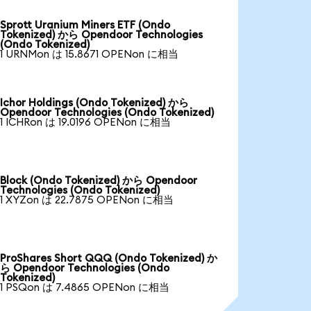
Sprott Uranium Miners ETF (Ondo
Tokenized) から Opendoor Technologies
(Ondo Tokenized)
1 URNMon は 15.8671 OPENon に相当
Ichor Holdings (Ondo Tokenized) から
Opendoor Technologies (Ondo Tokenized)
1 ICHRon は 19.0196 OPENon に相当
Block (Ondo Tokenized) から Opendoor
Technologies (Ondo Tokenized)
1 XYZon は 22.7875 OPENon に相当
ProShares Short QQQ (Ondo Tokenized) か
ら Opendoor Technologies (Ondo
Tokenized)
1 PSQon は 7.4865 OPENon に相当