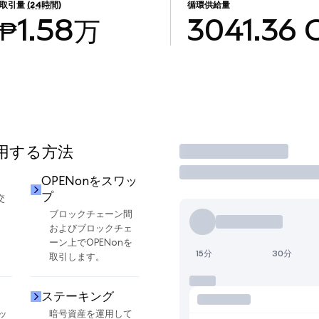
取引量
(24時間)
循環供給量
₱1.58万
3041.36
使用する方法
取引
OPENonをスワッ
プ
交
ブロックチェーン間
およびブロックチェ
ーン上でOPENonを
15分
30分
取引します。
ステーキング
ッ
暗号資産を運用して