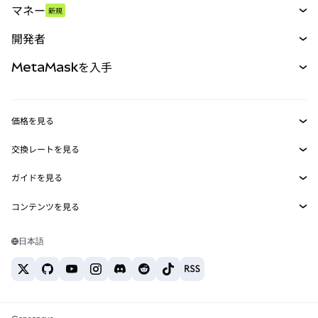
マネー
新規
予測
新規
購入
開発者
パーペチュアル
新規
カード
ドキュメントを表示
MetaMaskを入手
RWA
mUSD
新規
ダッシュボード
トランザクションシールド
収益化
Smart Accounts Kit
Agent Wallet
新規
価格を見る
埋め込みウォレット
Snaps
ビットコインの価格
交換レートを見る
MetaMask Connect
イーサリアムの価格
報酬
新規
BTC→USD
Solanaの価格
ガイドを見る
Snaps
セキュリティ
ETH→USD
BTCの購入
Shiba Inuの価格
USDT→INR
コンテンツを見る
Web3サービス
サポート
ETHの購入
Pepeの価格
ビットコインウォレット
BTC→USDT
SOLの購入
キャリア
Tetherの価格
Solanaウォレット
日本語
BTC→INR
PEPEの購入
お問い合わせ
USDCの価格
おすすめの暗号資産カード
ETH→USDT
USDTの購入
Chanlinkの価格
おすすめのモバイル暗号資産ウォレット
USDT→PHP
USDCの購入
Polymarketとは？
BTC→EUR