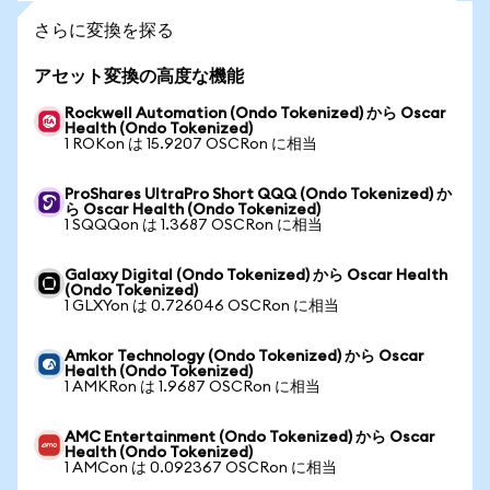
さらに変換を探る
アセット変換の高度な機能
Rockwell Automation (Ondo Tokenized) から Oscar
Health (Ondo Tokenized)
1 ROKon は 15.9207 OSCRon に相当
ProShares UltraPro Short QQQ (Ondo Tokenized) か
ら Oscar Health (Ondo Tokenized)
1 SQQQon は 1.3687 OSCRon に相当
Galaxy Digital (Ondo Tokenized) から Oscar Health
(Ondo Tokenized)
1 GLXYon は 0.726046 OSCRon に相当
Amkor Technology (Ondo Tokenized) から Oscar
Health (Ondo Tokenized)
1 AMKRon は 1.9687 OSCRon に相当
AMC Entertainment (Ondo Tokenized) から Oscar
Health (Ondo Tokenized)
1 AMCon は 0.092367 OSCRon に相当