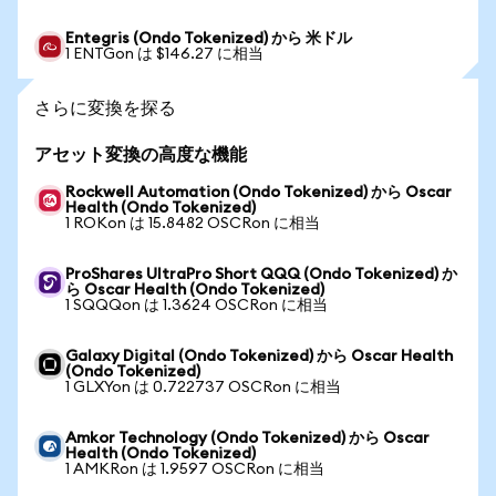
Entegris (Ondo Tokenized) から 米ドル
1 ENTGon は $146.27 に相当
さらに変換を探る
アセット変換の高度な機能
Rockwell Automation (Ondo Tokenized) から Oscar
Health (Ondo Tokenized)
1 ROKon は 15.8482 OSCRon に相当
ProShares UltraPro Short QQQ (Ondo Tokenized) か
ら Oscar Health (Ondo Tokenized)
1 SQQQon は 1.3624 OSCRon に相当
Galaxy Digital (Ondo Tokenized) から Oscar Health
(Ondo Tokenized)
1 GLXYon は 0.722737 OSCRon に相当
Amkor Technology (Ondo Tokenized) から Oscar
Health (Ondo Tokenized)
1 AMKRon は 1.9597 OSCRon に相当