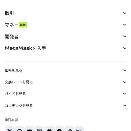
取引
スワップ
マネー
新規
予測
新規
購入
開発者
パーペチュアル
新規
カード
ドキュメントを表示
MetaMaskを入手
RWA
mUSD
新規
ダッシュボード
トランザクションシールド
収益化
Smart Accounts Kit
Agent Wallet
新規
価格を見る
埋め込みウォレット
Snaps
ビットコインの価格
交換レートを見る
MetaMask Connect
イーサリアムの価格
報酬
新規
BTC→USD
Solanaの価格
ガイドを見る
Snaps
セキュリティ
ETH→USD
BTCの購入
Shiba Inuの価格
USDT→INR
コンテンツを見る
Web3サービス
サポート
ETHの購入
Pepeの価格
ビットコインウォレット
BTC→USDT
SOLの購入
キャリア
Tetherの価格
Solanaウォレット
日本語
BTC→INR
PEPEの購入
お問い合わせ
USDCの価格
おすすめの暗号資産カード