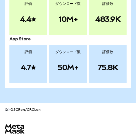
評価
ダウンロード数
評価数
4.4
10M+
483.9K
App Store
評価
ダウンロード数
評価数
4.7
50M+
75.8K
OSCRon/CRCLon
MetaMaskサイトフッター