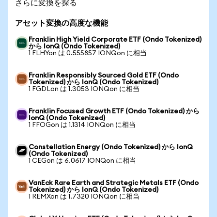
さらに変換を探る
アセット変換の高度な機能
Franklin High Yield Corporate ETF (Ondo Tokenized)
から IonQ (Ondo Tokenized)
1 FLHYon は 0.555857 IONQon に相当
Franklin Responsibly Sourced Gold ETF (Ondo
Tokenized) から IonQ (Ondo Tokenized)
1 FGDLon は 1.3053 IONQon に相当
Franklin Focused Growth ETF (Ondo Tokenized) から
IonQ (Ondo Tokenized)
1 FFOGon は 1.1314 IONQon に相当
Constellation Energy (Ondo Tokenized) から IonQ
(Ondo Tokenized)
1 CEGon は 6.0617 IONQon に相当
VanEck Rare Earth and Strategic Metals ETF (Ondo
Tokenized) から IonQ (Ondo Tokenized)
1 REMXon は 1.7320 IONQon に相当