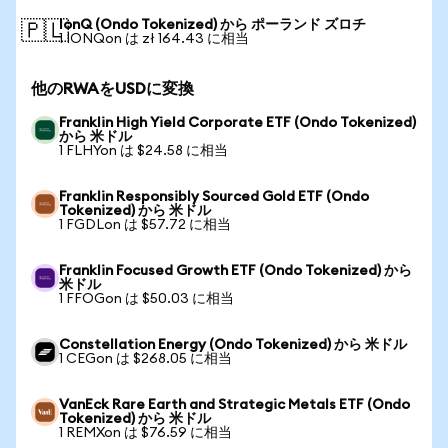
IonQ (Ondo Tokenized) から ポーランド ズロチ
🇵🇱
1 IONQon は zł 164.43 に相当
他のRWAをUSDに変換
Franklin High Yield Corporate ETF (Ondo Tokenized)
から 米ドル
1 FLHYon は $24.58 に相当
Franklin Responsibly Sourced Gold ETF (Ondo
Tokenized) から 米ドル
1 FGDLon は $57.72 に相当
Franklin Focused Growth ETF (Ondo Tokenized) から
米ドル
1 FFOGon は $50.03 に相当
Constellation Energy (Ondo Tokenized) から 米ドル
1 CEGon は $268.05 に相当
VanEck Rare Earth and Strategic Metals ETF (Ondo
Tokenized) から 米ドル
1 REMXon は $76.59 に相当