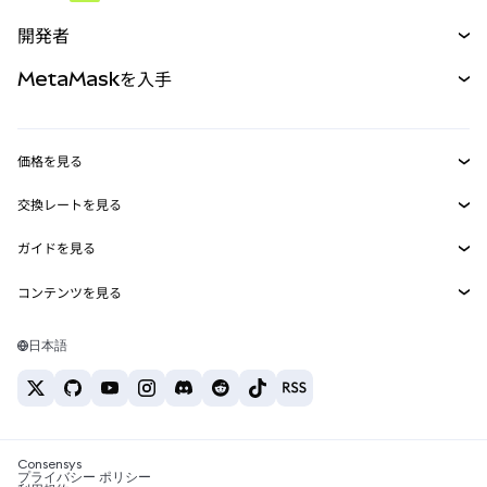
予測
新規
購入
開発者
パーペチュアル
新規
カード
ドキュメントを表示
MetaMaskを入手
RWA
mUSD
新規
ダッシュボード
トランザクションシールド
収益化
Smart Accounts Kit
Agent Wallet
新規
価格を見る
埋め込みウォレット
Snaps
ビットコインの価格
交換レートを見る
MetaMask Connect
イーサリアムの価格
報酬
新規
BTC→USD
Solanaの価格
ガイドを見る
Snaps
セキュリティ
ETH→USD
BTCの購入
Shiba Inuの価格
USDT→INR
コンテンツを見る
Web3サービス
サポート
ETHの購入
Pepeの価格
ビットコインウォレット
BTC→USDT
SOLの購入
キャリア
Tetherの価格
Solanaウォレット
日本語
BTC→INR
PEPEの購入
お問い合わせ
USDCの価格
おすすめの暗号資産カード
ETH→USDT
USDTの購入
Chanlinkの価格
おすすめのモバイル暗号資産ウォレット
USDT→PHP
USDCの購入
Polymarketとは？
BTC→EUR
SHIBの購入
Consensys
税制関連ニュース
プライバシー ポリシー