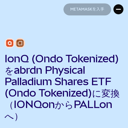
METAMASKを入手
METAMASKを入手
IonQ (Ondo Tokenized)
をabrdn Physical
Palladium Shares ETF
(Ondo Tokenized)に変換
（IONQonからPALLon
へ）