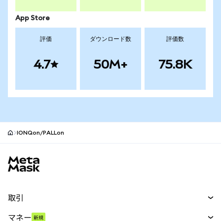
App Store
評価
ダウンロード数
評価数
4.7
50M+
75.8K
IONQon/PALLon
MetaMaskサイトフッター
取引
スワップ
マネー
新規