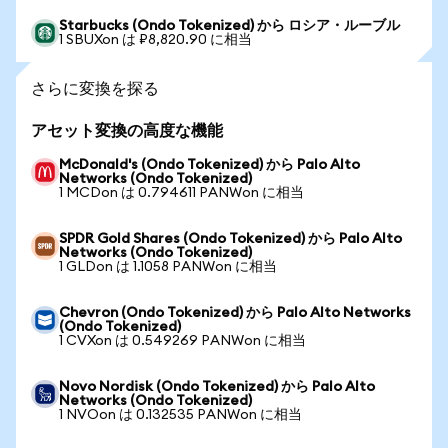
Starbucks (Ondo Tokenized) から ロシア・ルーブル
1 SBUXon は ₽8,820.90 に相当
さらに変換を探る
アセット変換の高度な機能
McDonald's (Ondo Tokenized) から Palo Alto
Networks (Ondo Tokenized)
1 MCDon は 0.794611 PANWon に相当
SPDR Gold Shares (Ondo Tokenized) から Palo Alto
Networks (Ondo Tokenized)
1 GLDon は 1.1058 PANWon に相当
Chevron (Ondo Tokenized) から Palo Alto Networks
(Ondo Tokenized)
1 CVXon は 0.549269 PANWon に相当
Novo Nordisk (Ondo Tokenized) から Palo Alto
Networks (Ondo Tokenized)
1 NVOon は 0.132535 PANWon に相当