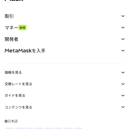
取引
スワップ
マネー
新規
予測
新規
購入
開発者
パーペチュアル
新規
カード
ドキュメントを表示
MetaMaskを入手
RWA
mUSD
新規
ダッシュボード
トランザクションシールド
収益化
Smart Accounts Kit
Agent Wallet
新規
価格を見る
埋め込みウォレット
Snaps
ビットコインの価格
交換レートを見る
MetaMask Connect
イーサリアムの価格
報酬
新規
BTC→USD
Solanaの価格
ガイドを見る
Snaps
セキュリティ
ETH→USD
BTCの購入
Shiba Inuの価格
USDT→INR
コンテンツを見る
Web3サービス
サポート
ETHの購入
Pepeの価格
ビットコインウォレット
BTC→USDT
SOLの購入
キャリア
Tetherの価格
Solanaウォレット
日本語
BTC→INR
PEPEの購入