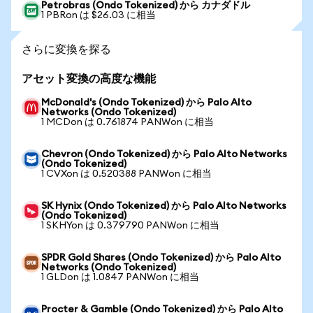
Petrobras (Ondo Tokenized) から カナダドル
1 PBRon は $26.03 に相当
さらに変換を探る
アセット変換の高度な機能
McDonald's (Ondo Tokenized) から Palo Alto
Networks (Ondo Tokenized)
1 MCDon は 0.761874 PANWon に相当
Chevron (Ondo Tokenized) から Palo Alto Networks
(Ondo Tokenized)
1 CVXon は 0.520388 PANWon に相当
SK Hynix (Ondo Tokenized) から Palo Alto Networks
(Ondo Tokenized)
1 SKHYon は 0.379790 PANWon に相当
SPDR Gold Shares (Ondo Tokenized) から Palo Alto
Networks (Ondo Tokenized)
1 GLDon は 1.0847 PANWon に相当
Procter & Gamble (Ondo Tokenized) から Palo Alto