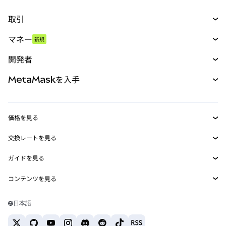
取引
スワップ
マネー
新規
予測
新規
購入
開発者
パーペチュアル
新規
カード
ドキュメントを表示
MetaMaskを入手
RWA
mUSD
新規
ダッシュボード
トランザクションシールド
収益化
Smart Accounts Kit
Agent Wallet
新規
価格を見る
埋め込みウォレット
Snaps
ビットコインの価格
交換レートを見る
MetaMask Connect
イーサリアムの価格
報酬
新規
BTC→USD
Solanaの価格
ガイドを見る
Snaps
セキュリティ
ETH→USD
BTCの購入
Shiba Inuの価格
USDT→INR
コンテンツを見る
Web3サービス
サポート
ETHの購入
Pepeの価格
ビットコインウォレット
BTC→USDT
SOLの購入
キャリア
Tetherの価格
Solanaウォレット
日本語
BTC→INR
PEPEの購入
お問い合わせ
USDCの価格
おすすめの暗号資産カード
ETH→USDT