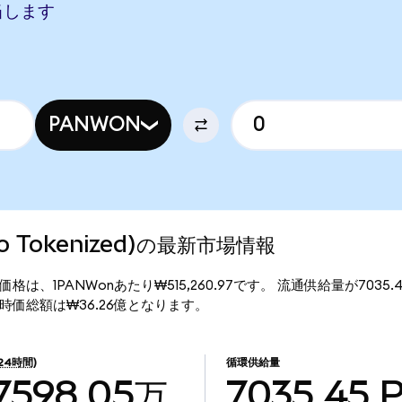
相当します
PANWON
ndo Tokenized)の最新市場情報
zed)の現行価格は、1PANWonあたり₩515,260.97です。 流通供給量が7035
ized)の時価総額は₩36.26億となります。
(24時間)
循環供給量
7598.05万
7035.45