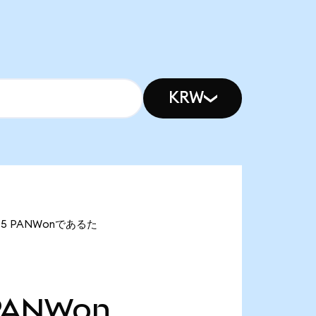
KRW
.45 PANWonであるた
PANWon