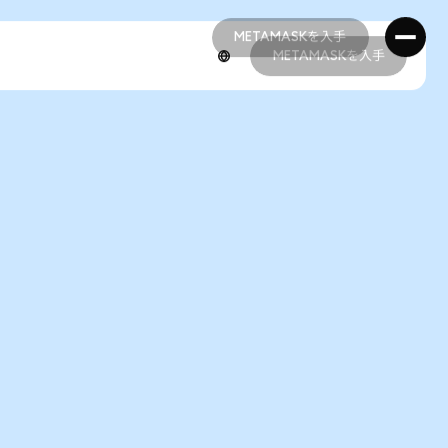
METAMASKを入手
METAMASKを入手
METAMASKを入手
METAMASKを入手