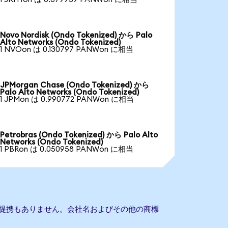
Novo Nordisk (Ondo Tokenized) から Palo
Alto Networks (Ondo Tokenized)
1 NVOon は 0.130797 PANWon に相当
JPMorgan Chase (Ondo Tokenized) から
Palo Alto Networks (Ondo Tokenized)
1 JPMon は 0.990772 PANWon に相当
Petrobras (Ondo Tokenized) から Palo Alto
Networks (Ondo Tokenized)
1 PBRon は 0.050958 PANWon に相当
rksとの提携もありません。会社名およびその他の商標