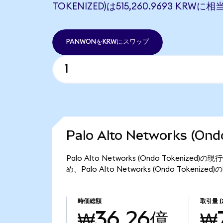
TOKENIZED)は515,260.9693 KRWに
PANWONをKRWにスワップ
Palo Alto Networks (O
Palo Alto Networks (Ondo Tokeni
め、Palo Alto Networks (Ondo Token
時価総額
取引量
₩36.26億
₩