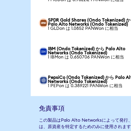
SPDR Gold Shares (Ondo Tokenized) 
Palo Alto Networks (Ondo Tokenized)
1 GLDon は 1.0852 PANWon に相当
IBM (Ondo Tokenized) から Palo Alto
Networks (Ondo Tokenized)
1 IBMon は 0.650706 PANWon に相当
PepsiCo (Ondo Tokenized) から Palo Al
Networks (Ondo Tokenized)
1 PEPon は 0.389221 PANWon に相当
免責事項
この製品はPalo Alto Networksによっ
は、原資産を特定するためのみに使用されます