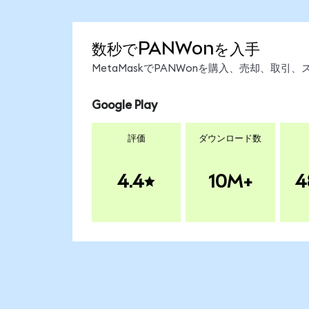
数秒でPANWonを入手
MetaMaskでPANWonを購入、売却、取
Google Play
評価
ダウンロード数
4.4
10M+
4