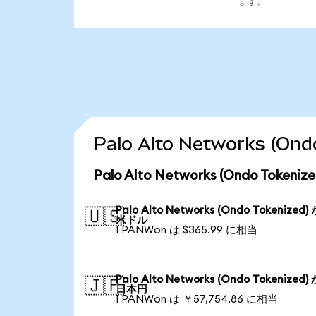
ます。
Palo Alto Networks 
Palo Alto Networks (Ondo Tok
Palo Alto Networks (Ondo Tokenized)
🇺🇸
米ドル
1 PANWon は $365.99 に相当
Palo Alto Networks (Ondo Tokenized)
🇯🇵
日本円
1 PANWon は ￥57,754.86 に相当