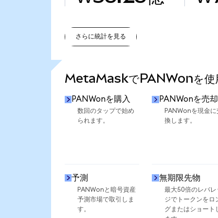
さらに統計を見る
さらに統計を見る
MetaMaskでPANWonを
PANWonを購入
PANWonを売却
数回のタップで始め
PANWonを現金に
られます。
換します。
予測
無期限先物
PANWonと暗号資産
最大50倍のレバレ
予測市場で取引しま
ジでトークンをロ
す。
グまたはショート