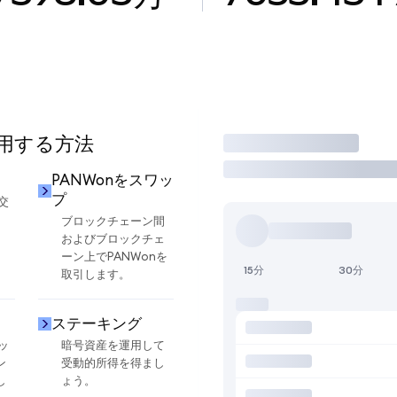
使用する方法
取引
PANWonをスワッ
プ
交
ブロックチェーン間
およびブロックチェ
ーン上でPANWonを
15分
30分
取引します。
ステーキング
ッ
暗号資産を運用して
ン
受動的所得を得まし
し
ょう。