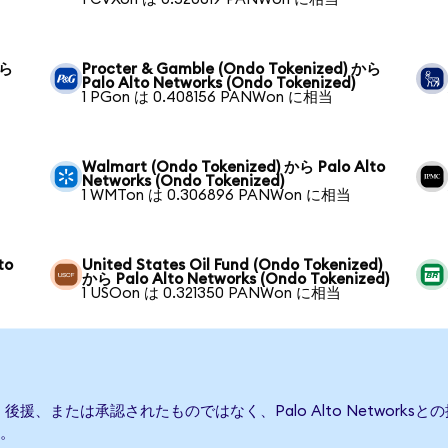
から
Procter & Gamble (Ondo Tokenized) から
Palo Alto Networks (Ondo Tokenized)
1 PGon は 0.408156 PANWon に相当
Walmart (Ondo Tokenized) から Palo Alto
Networks (Ondo Tokenized)
1 WMTon は 0.306896 PANWon に相当
to
United States Oil Fund (Ondo Tokenized)
から Palo Alto Networks (Ondo Tokenized)
1 USOon は 0.321350 PANWon に相当
て発行、後援、または承認されたものではなく、Palo Alto Netwo
。