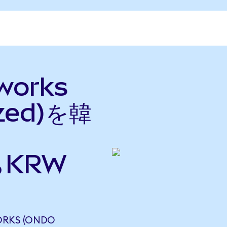
tworks
ized)を韓
らKRW
RKS (ONDO