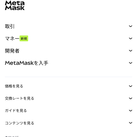
取引
スワップ
マネー
新規
予測
新規
購入
開発者
パーペチュアル
新規
カード
ドキュメントを表示
MetaMaskを入手
RWA
mUSD
新規
ダッシュボード
トランザクションシールド
収益化
Smart Accounts Kit
Agent Wallet
新規
価格を見る
埋め込みウォレット
Snaps
ビットコインの価格
交換レートを見る
MetaMask Connect
イーサリアムの価格
報酬
新規
BTC→USD
Solanaの価格
ガイドを見る
Snaps
セキュリティ
ETH→USD
BTCの購入
Shiba Inuの価格
USDT→INR
コンテンツを見る
Web3サービス
サポート
ETHの購入
Pepeの価格
ビットコインウォレット
BTC→USDT
SOLの購入
キャリア