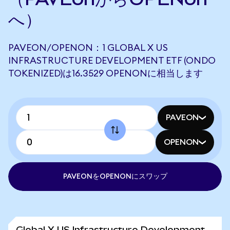
へ）
PAVEON/OPENON：1 GLOBAL X US
INFRASTRUCTURE DEVELOPMENT ETF (ONDO
TOKENIZED)は16.3529 OPENONに相当します
PAVEON
OPENON
PAVEONをOPENONにスワップ
Global X US Infrastructure Development