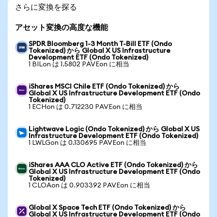
さらに変換を探る
アセット変換の高度な機能
SPDR Bloomberg 1-3 Month T-Bill ETF (Ondo
Tokenized) から Global X US Infrastructure
Development ETF (Ondo Tokenized)
1 BILon は 1.5802 PAVEon に相当
iShares MSCI Chile ETF (Ondo Tokenized) から
Global X US Infrastructure Development ETF (Ondo
Tokenized)
1 ECHon は 0.712230 PAVEon に相当
Lightwave Logic (Ondo Tokenized) から Global X US
Infrastructure Development ETF (Ondo Tokenized)
1 LWLGon は 0.130695 PAVEon に相当
iShares AAA CLO Active ETF (Ondo Tokenized) から
Global X US Infrastructure Development ETF (Ondo
Tokenized)
1 CLOAon は 0.903392 PAVEon に相当
Global X Space Tech ETF (Ondo Tokenized) から
Global X US Infrastructure Development ETF (Ondo