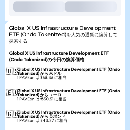
Global X US Infrastructure Development
ETF (Ondo Tokenized)を人気の通貨に換算して
探索する
Global X US Infrastructure Development ETF
(Ondo Tokenized)の今日の換算価格
Global X US Infrastructure Development ETF (Ondo
🇺🇸
Tokenized) から 米ドル
1 PAVEon は $58.38 に相当
Global X US Infrastructure Development ETF (Ondo
🇪🇺
Tokenized) から ユーロ
1 PAVEon は €50.51 に相当
Global X US Infrastructure Development ETF (Ondo
🇬🇧
Tokenized) から 英ポンド
1 PAVEon は £43.27 に相当