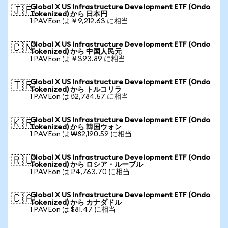
Global X US Infrastructure Development ETF (Ondo
🇯🇵
Tokenized) から 日本円
1 PAVEon は ￥9,212.63 に相当
Global X US Infrastructure Development ETF (Ondo
🇨🇳
Tokenized) から 中国人民元
1 PAVEon は ￥393.89 に相当
Global X US Infrastructure Development ETF (Ondo
🇹🇷
Tokenized) から トルコリラ
1 PAVEon は ₺2,784.57 に相当
Global X US Infrastructure Development ETF (Ondo
🇰🇷
Tokenized) から 韓国ウォン
1 PAVEon は ₩82,190.59 に相当
Global X US Infrastructure Development ETF (Ondo
🇷🇺
Tokenized) から ロシア・ルーブル
1 PAVEon は ₽4,763.70 に相当
Global X US Infrastructure Development ETF (Ondo
🇨🇦
Tokenized) から カナダドル
1 PAVEon は $81.47 に相当