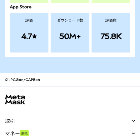
App Store
評価
ダウンロード数
評価数
4.7
50M+
75.8K
PCGon/CAPRon
MetaMaskサイトフッター
取引
スワップ
マネー
新規
予測
新規
購入