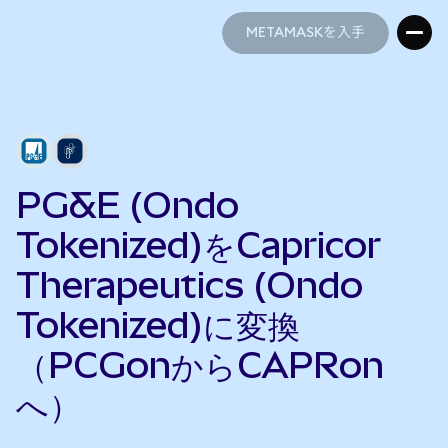
METAMASKを入手
METAMASKを入手
PG&E (Ondo
Tokenized)をCapricor
Therapeutics (Ondo
Tokenized)に変換
（PCGonからCAPRon
へ）