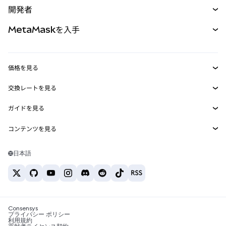
開発者
パーペチュアル
新規
カード
ドキュメントを表示
MetaMaskを入手
RWA
mUSD
新規
ダッシュボード
トランザクションシールド
収益化
Smart Accounts Kit
Agent Wallet
新規
価格を見る
埋め込みウォレット
Snaps
ビットコインの価格
交換レートを見る
MetaMask Connect
イーサリアムの価格
報酬
新規
BTC→USD
Solanaの価格
ガイドを見る
Snaps
セキュリティ
ETH→USD
BTCの購入
Shiba Inuの価格
USDT→INR
コンテンツを見る
Web3サービス
サポート
ETHの購入
Pepeの価格
ビットコインウォレット
BTC→USDT
SOLの購入
キャリア
Tetherの価格
Solanaウォレット
日本語
BTC→INR
PEPEの購入
お問い合わせ
USDCの価格
おすすめの暗号資産カード
ETH→USDT
USDTの購入
Chanlinkの価格
おすすめのモバイル暗号資産ウォレット
USDT→PHP
USDCの購入
Polymarketとは？
BTC→EUR
SHIBの購入
Consensys
税制関連ニュース
プライバシー ポリシー
利用規約
BNBの購入