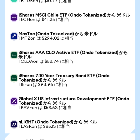
1 BTDRon は $10.77 に相当
iShares MSCI Chile ETF (Ondo Tokenized) から 米ドル
1 ECHon は $41.35 に相当
MasTec (Ondo Tokenized) から 米ドル
1 MTZon は $294.02 に相当
iShares AAA CLO Active ETF (Ondo Tokenized) から
米ドル
1 CLOAon は $52.74 に相当
iShares 7-10 Year Treasury Bond ETF (Ondo
Tokenized) から 米ドル
1 IEFon は $93.96 に相当
Global X US Infrastructure Development ETF (Ondo
Tokenized) から 米ドル
1 PAVEon は $58.63 に相当
nLIGHT (Ondo Tokenized) から 米ドル
1 LASRon は $65.13 に相当