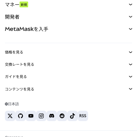
マネー
新規
予測
新規
購入
開発者
パーペチュアル
新規
カード
ドキュメントを表示
MetaMaskを入手
RWA
mUSD
新規
ダッシュボード
トランザクションシールド
収益化
Smart Accounts Kit
Agent Wallet
新規
価格を見る
埋め込みウォレット
Snaps
ビットコインの価格
交換レートを見る
MetaMask Connect
イーサリアムの価格
報酬
新規
BTC→USD
Solanaの価格
ガイドを見る
Snaps
セキュリティ
ETH→USD
BTCの購入
Shiba Inuの価格
USDT→INR
コンテンツを見る
Web3サービス
サポート
ETHの購入
Pepeの価格
ビットコインウォレット
BTC→USDT
SOLの購入
キャリア
Tetherの価格
Solanaウォレット
日本語
BTC→INR
PEPEの購入
お問い合わせ
USDCの価格
おすすめの暗号資産カード
ETH→USDT
USDTの購入
Chanlinkの価格
おすすめのモバイル暗号資産ウォレット
USDT→PHP
USDCの購入
Polymarketとは？
BTC→EUR