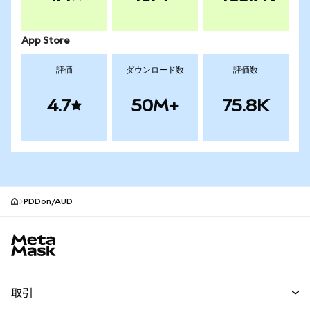
App Store
評価
ダウンロード数
評価数
4.7
50M+
75.8K
PDDon/AUD
MetaMaskサイトフッター
取引
スワップ