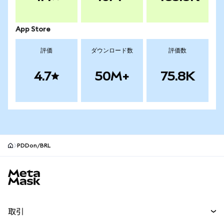
App Store
評価
ダウンロード数
評価数
4.7
50M+
75.8K
PDDon/BRL
MetaMaskサイトフッター
取引
スワップ