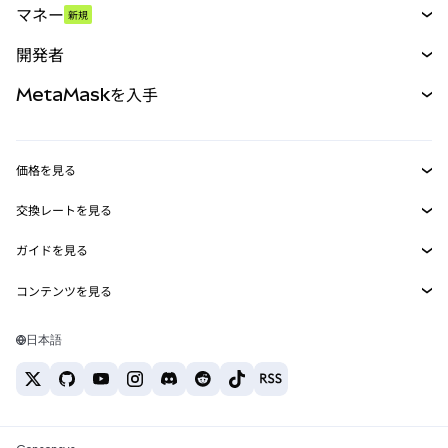
マネー
新規
予測
新規
購入
開発者
パーペチュアル
新規
カード
ドキュメントを表示
MetaMaskを入手
RWA
mUSD
新規
ダッシュボード
トランザクションシールド
収益化
Smart Accounts Kit
Agent Wallet
新規
価格を見る
埋め込みウォレット
Snaps
ビットコインの価格
交換レートを見る
MetaMask Connect
イーサリアムの価格
報酬
新規
BTC→USD
Solanaの価格
ガイドを見る
Snaps
セキュリティ
ETH→USD
BTCの購入
Shiba Inuの価格
USDT→INR
コンテンツを見る
Web3サービス
サポート
ETHの購入
Pepeの価格
ビットコインウォレット
BTC→USDT
SOLの購入
キャリア
Tetherの価格
Solanaウォレット
日本語
BTC→INR
PEPEの購入
お問い合わせ
USDCの価格
おすすめの暗号資産カード
ETH→USDT
USDTの購入
Chanlinkの価格
おすすめのモバイル暗号資産ウォレット
USDT→PHP
USDCの購入
Polymarketとは？
BTC→EUR