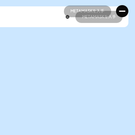
METAMASKを入手
METAMASKを入手
METAMASKを入手
METAMASKを入手