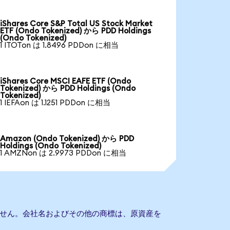
iShares Core S&P Total US Stock Market
ETF (Ondo Tokenized) から PDD Holdings
(Ondo Tokenized)
1 ITOTon は 1.8496 PDDon に相当
iShares Core MSCI EAFE ETF (Ondo
Tokenized) から PDD Holdings (Ondo
Tokenized)
1 IEFAon は 1.1251 PDDon に相当
Amazon (Ondo Tokenized) から PDD
Holdings (Ondo Tokenized)
1 AMZNon は 2.9973 PDDon に相当
もありません。会社名およびその他の商標は、原資産を