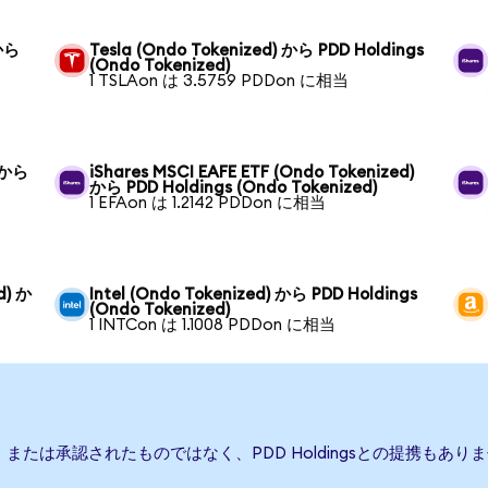
 から
Tesla (Ondo Tokenized) から PDD Holdings
(Ondo Tokenized)
1 TSLAon は 3.5759 PDDon に相当
) から
iShares MSCI EAFE ETF (Ondo Tokenized)
から PDD Holdings (Ondo Tokenized)
1 EFAon は 1.2142 PDDon に相当
d) か
Intel (Ondo Tokenized) から PDD Holdings
(Ondo Tokenized)
1 INTCon は 1.1008 PDDon に相当
後援、または承認されたものではなく、PDD Holdingsとの提携