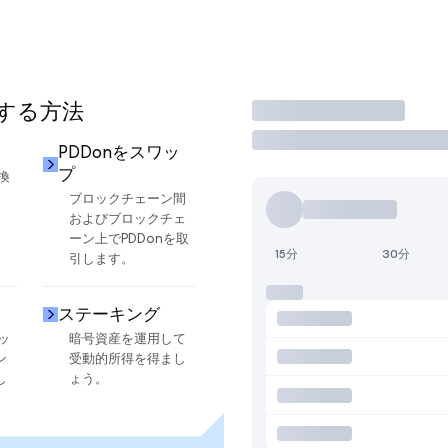
用する方法
取引
PDDonをスワッ
プ
換
ブロックチェーン間
およびブロックチェ
ーン上でPDDonを取
15分
30分
引します。
ステーキング
ッ
暗号資産を運用して
ン
受動的所得を得まし
し
ょう。