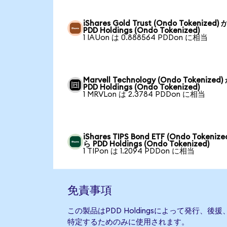
iShares Gold Trust (Ondo Tokenized)
PDD Holdings (Ondo Tokenized)
1 IAUon は 0.888564 PDDon に相当
Marvell Technology (Ondo Tokenized
PDD Holdings (Ondo Tokenized)
1 MRVLon は 2.3784 PDDon に相当
iShares TIPS Bond ETF (Ondo Tokenize
ら PDD Holdings (Ondo Tokenized)
1 TIPon は 1.2094 PDDon に相当
免責事項
この製品はPDD Holdingsによって発行、
特定するためのみに使用されます。