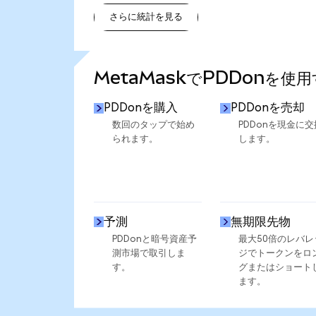
さらに統計を見る
さらに統計を見る
MetaMaskでPDDonを使
PDDonを購入
PDDonを売却
数回のタップで始め
PDDonを現金に交
られます。
します。
予測
無期限先物
PDDonと暗号資産予
最大50倍のレバレ
測市場で取引しま
ジでトークンをロ
す。
グまたはショート
ます。