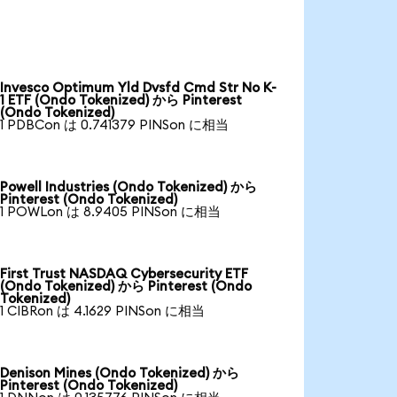
Invesco Optimum Yld Dvsfd Cmd Str No K-
1 ETF (Ondo Tokenized) から Pinterest
(Ondo Tokenized)
1 PDBCon は 0.741379 PINSon に相当
Powell Industries (Ondo Tokenized) から
Pinterest (Ondo Tokenized)
1 POWLon は 8.9405 PINSon に相当
First Trust NASDAQ Cybersecurity ETF
(Ondo Tokenized) から Pinterest (Ondo
Tokenized)
1 CIBRon は 4.1629 PINSon に相当
Denison Mines (Ondo Tokenized) から
Pinterest (Ondo Tokenized)