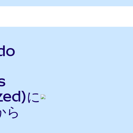
do
s
zed)に
から