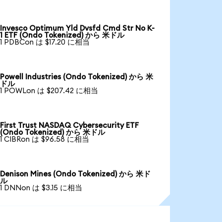
Invesco Optimum Yld Dvsfd Cmd Str No K-
1 ETF (Ondo Tokenized) から 米ドル
1 PDBCon は $17.20 に相当
Powell Industries (Ondo Tokenized) から 米
ドル
1 POWLon は $207.42 に相当
First Trust NASDAQ Cybersecurity ETF
(Ondo Tokenized) から 米ドル
1 CIBRon は $96.58 に相当
Denison Mines (Ondo Tokenized) から 米ド
ル
1 DNNon は $3.15 に相当