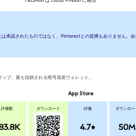
1 BLSHon は 1.0052 PINSon に相当
、または承認されたものではなく、Pinterestとの提携もありませ
引、スワップ。最も信頼される暗号資産ウォレット。
App Store
評価数
ダウンロード
評価
ダウンロー
83.8K
4.7
50M