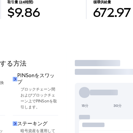
取引量
(24時間)
循環供給量
$9.86
672.97
用する方法
取引
PINSonをスワッ
プ
交換
ブロックチェーン間
およびブロックチェ
ーン上でPINSonを取
15分
30分
引します。
ステーキング
ッ
暗号資産を運用して