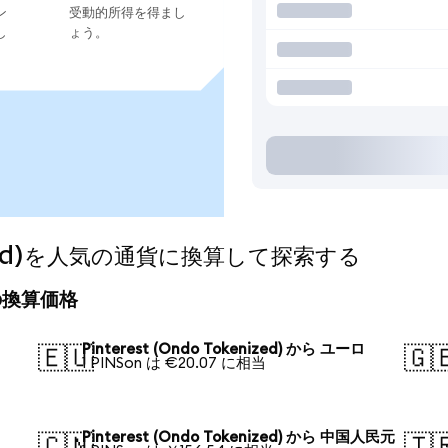
ン
受動的所得を得まし
し
ょう。
enized)を人気の通貨に換算して探索する
今日の換算価格
Pinterest (Ondo Tokenized) から ユーロ
🇪🇺
🇬
1 PINSon は €20.07 に相当
Pinterest (Ondo Tokenized) から 中国人民元
🇨🇳
🇹