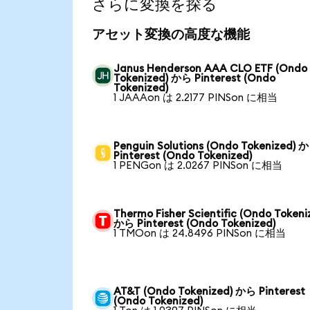
さらに変換を探る
アセット変換の高度な機能
Janus Henderson AAA CLO ETF (Ondo
Tokenized) から Pinterest (Ondo
Tokenized)
1 JAAAon は 2.2177 PINSon に相当
Penguin Solutions (Ondo Tokenized) 
Pinterest (Ondo Tokenized)
1 PENGon は 2.0267 PINSon に相当
Thermo Fisher Scientific (Ondo Tokeni
から Pinterest (Ondo Tokenized)
1 TMOon は 24.8496 PINSon に相当
AT&T (Ondo Tokenized) から Pinterest
(Ondo Tokenized)