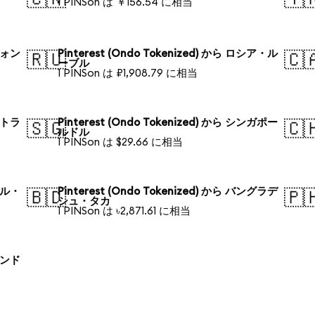
1 PINSon は ￥156.54 に相当
国ウォン
Pinterest (Ondo Tokenized) から ロシア・ル
🇷🇺
🇨
ーブル
1 PINSon は ₽1,908.79 に相当
ーストラ
Pinterest (Ondo Tokenized) から シンガポー
🇸🇬
🇨
ルドル
1 PINSon は $29.66 に相当
ラジル・
Pinterest (Ondo Tokenized) から バングラデ
🇧🇩
🇵
シュ・タカ
1 PINSon は ৳2,871.61 に相当
ーランド