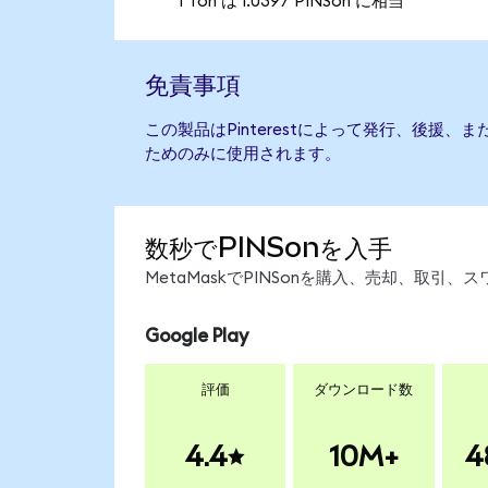
1 Ton は 1.0397 PINSon に相当
免責事項
この製品はPinterestによって発行、後援
ためのみに使用されます。
数秒でPINSonを入手
MetaMaskでPINSonを購入、売却、取
Google Play
評価
ダウンロード数
4.4
10M+
4