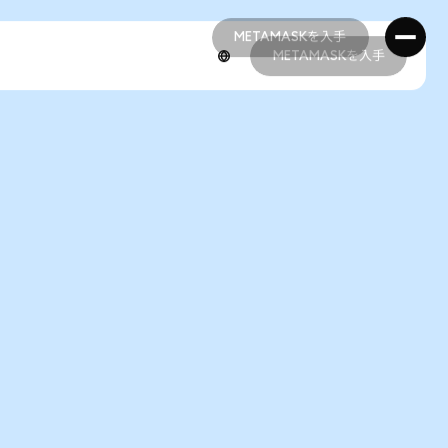
METAMASKを入手
METAMASKを入手
METAMASKを入手
METAMASKを入手