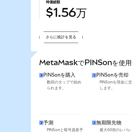
時価総額
$1.56万
さらに統計を見る
さらに統計を見る
MetaMaskでPINSonを使
PINSonを購入
PINSonを売却
数回のタップで始め
PINSonを現金に
られます。
します。
予測
無期限先物
PINSonと暗号資産予
最大50倍のレバレ