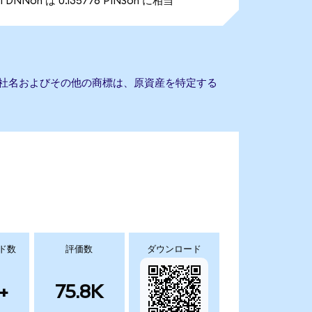
1 DNNon は 0.135776 PINSon に相当
ん。会社名およびその他の商標は、原資産を特定する
ド数
評価数
ダウンロード
+
75.8K