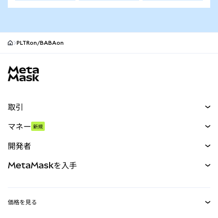
PLTRon/BABAon
MetaMaskサイトフッター
取引
スワップ
マネー
新規
予測
新規
購入
開発者
パーペチュアル
新規
カード
ドキュメントを表示
MetaMaskを入手
RWA
mUSD
新規
ダッシュボード
トランザクションシールド
収益化
Smart Accounts Kit
Agent Wallet
新規
価格を見る
埋め込みウォレット
Snaps
ビットコインの価格