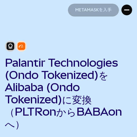
METAMASKを入手
METAMASKを入手
Palantir Technologies
(Ondo Tokenized)を
Alibaba (Ondo
Tokenized)に変換
（PLTRonからBABAon
へ）