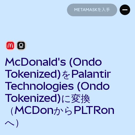
METAMASKを入手
METAMASKを入手
McDonald's (Ondo
Tokenized)をPalantir
Technologies (Ondo
Tokenized)に変換
（MCDonからPLTRon
へ）