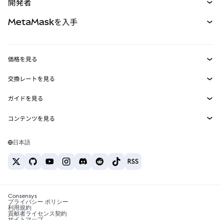
開発者
パーペチュアル
新規
カード
ドキュメントを表示
MetaMaskを入手
RWA
mUSD
新規
ダッシュボード
トランザクションシールド
収益化
Smart Accounts Kit
Agent Wallet
新規
価格を見る
埋め込みウォレット
Snaps
ビットコインの価格
交換レートを見る
MetaMask Connect
イーサリアムの価格
報酬
新規
BTC→USD
Solanaの価格
ガイドを見る
Snaps
セキュリティ
ETH→USD
BTCの購入
Shiba Inuの価格
USDT→INR
コンテンツを見る
Web3サービス
サポート
ETHの購入
Pepeの価格
ビットコインウォレット
BTC→USDT
SOLの購入
キャリア
Tetherの価格
Solanaウォレット
日本語
BTC→INR
PEPEの購入
お問い合わせ
USDCの価格
おすすめの暗号資産カード
ETH→USDT
USDTの購入
Chanlinkの価格
おすすめのモバイル暗号資産ウォレット
USDT→PHP
USDCの購入
Polymarketとは？
BTC→EUR
SHIBの購入
Consensys
税制関連ニュース
プライバシー ポリシー
利用規約
BNBの購入
貢献者ライセンス契約
暗号資産の購入方法は？
サイトマップ