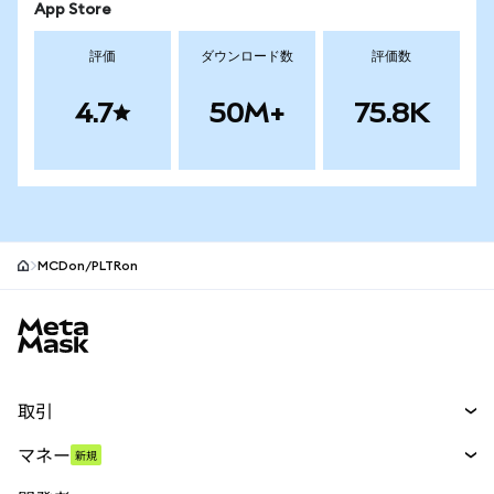
App Store
評価
ダウンロード数
評価数
4.7
50M+
75.8K
MCDon/PLTRon
MetaMaskサイトフッター
取引
スワップ
マネー
新規
予測
新規
購入