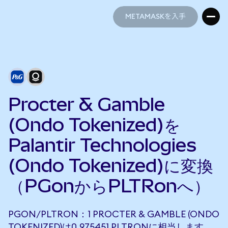
METAMASKを入手
METAMASKを入手
Procter & Gamble
(Ondo Tokenized)を
Palantir Technologies
(Ondo Tokenized)に変換
（PGonからPLTRonへ）
PGON/PLTRON：1 PROCTER & GAMBLE (ONDO
TOKENIZED)は0.975451 PLTRONに相当します