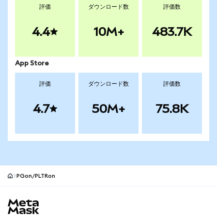
評価
ダウンロード数
評価数
4.4
10M+
483.7K
App Store
評価
ダウンロード数
評価数
4.7
50M+
75.8K
PGon/PLTRon
MetaMaskサイトフッター