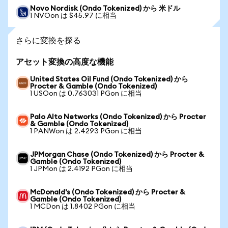
Novo Nordisk (Ondo Tokenized) から 米ドル
1 NVOon は $45.97 に相当
さらに変換を探る
アセット変換の高度な機能
United States Oil Fund (Ondo Tokenized) から
Procter & Gamble (Ondo Tokenized)
1 USOon は 0.763031 PGon に相当
Palo Alto Networks (Ondo Tokenized) から Procter
& Gamble (Ondo Tokenized)
1 PANWon は 2.4293 PGon に相当
JPMorgan Chase (Ondo Tokenized) から Procter &
Gamble (Ondo Tokenized)
1 JPMon は 2.4192 PGon に相当
McDonald's (Ondo Tokenized) から Procter &
Gamble (Ondo Tokenized)
1 MCDon は 1.8402 PGon に相当