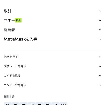
取引
スワップ
マネー
新規
予測
新規
購入
開発者
パーペチュアル
新規
カード
ドキュメントを表示
MetaMaskを入手
RWA
mUSD
新規
ダッシュボード
トランザクションシールド
収益化
Smart Accounts Kit
Agent Wallet
新規
価格を見る
埋め込みウォレット
Snaps
ビットコインの価格
交換レートを見る
MetaMask Connect
イーサリアムの価格
報酬
新規
BTC→USD
Solanaの価格
ガイドを見る
Snaps
セキュリティ
ETH→USD
BTCの購入
Shiba Inuの価格
USDT→INR
コンテンツを見る
Web3サービス
サポート
ETHの購入
Pepeの価格
ビットコインウォレット
BTC→USDT
SOLの購入
キャリア
Tetherの価格
Solanaウォレット
日本語
BTC→INR
PEPEの購入
お問い合わせ
USDCの価格
おすすめの暗号資産カード