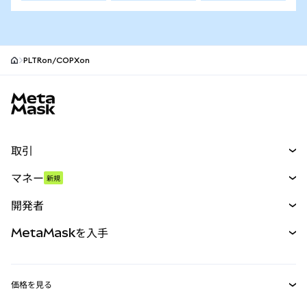
PLTRon/COPXon
MetaMaskサイトフッター
取引
スワップ
マネー
新規
予測
新規
購入
開発者
パーペチュアル
新規
カード
ドキュメントを表示
MetaMaskを入手
RWA
mUSD
新規
ダッシュボード
トランザクションシールド
収益化
Smart Accounts Kit
Agent Wallet
新規
価格を見る
埋め込みウォレット
Snaps
ビットコインの価格